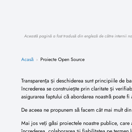
Această pagină a fost tradusă din engleză de către internii noș
Acasă
Proiecte Open Source
›
Transparența și deschiderea sunt principiile de ba
încrederea se construiește prin claritate și verifi
asigurarea faptului că abordarea noastră poate fi 
De aceea ne propunem să facem cât mai mult din 
Mai jos veți găsi proiectele noastre publice, care
încrederea, colaborarea și fiabilitatea pe termen 