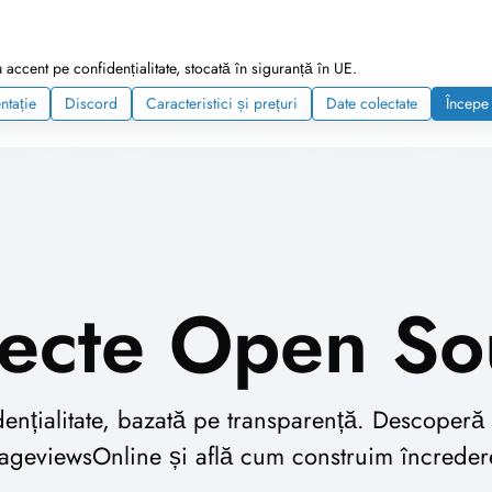
accent pe confidențialitate, stocată în siguranță în UE.
tație
Discord
Caracteristici și prețuri
Date colectate
Începe 
iecte Open So
dențialitate, bazată pe transparență. Descoperă
ageviewsOnline și află cum construim încreder