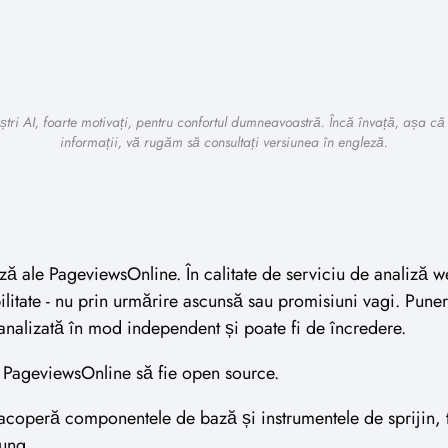
tri AI, foarte motivați, pentru confortul dumneavoastră. Încă învață, așa că 
informații, vă rugăm să consultați versiunea în engleză.
ză ale PageviewsOnline. În calitate de serviciu de analiză w
abilitate - nu prin urmărire ascunsă sau promisiuni vagi. Pun
analizată în mod independent și poate fi de încredere.
PageviewsOnline să fie open source.
 acoperă componentele de bază și instrumentele de sprijin, 
lung.