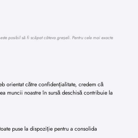
este posibil să fi scăpat câteva greșeli. Pentru cele mai exacte
eb orientat către confidențialitate, credem că
erea muncii noastre în sursă deschisă contribuie la
toate puse la dispoziție pentru a consolida