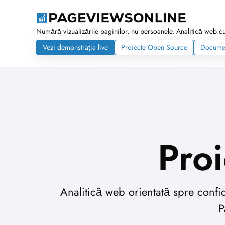
Numără vizualizările paginilor, nu persoanele. Analitică web cu 
Vezi demonstrația live
Proiecte Open Source
Documen
Pro
Analitică web orientată spre confi
P