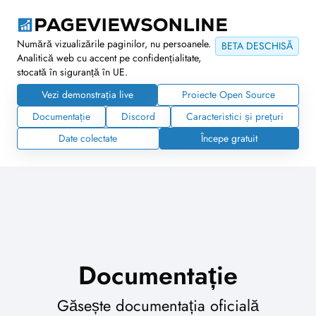
Numără vizualizările paginilor, nu persoanele.
BETA DESCHISĂ
Analitică web cu accent pe confidențialitate,
stocată în siguranță în UE.
Vezi demonstrația live
Proiecte Open Source
Documentație
Discord
Caracteristici și prețuri
Date colectate
Începe gratuit
Documentație
Găsește documentația oficială