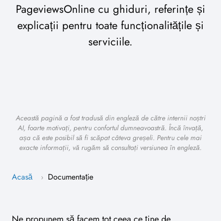
PageviewsOnline cu ghiduri, referințe și
explicații pentru toate funcționalitățile și
serviciile.
Această pagină a fost tradusă din engleză de către internii noștri
AI, foarte motivați, pentru confortul dumneavoastră. Încă învață,
așa că este posibil să fi scăpat câteva greșeli. Pentru cele mai
exacte informații, vă rugăm să consultați versiunea în engleză.
Acasă
Documentație
›
Ne propunem să facem tot ceea ce ține de