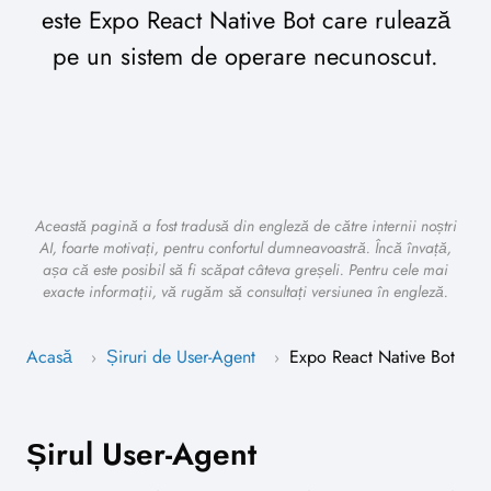
este Expo React Native Bot care rulează
pe un sistem de operare necunoscut.
Această pagină a fost tradusă din engleză de către internii noștri
AI, foarte motivați, pentru confortul dumneavoastră. Încă învață,
așa că este posibil să fi scăpat câteva greșeli. Pentru cele mai
exacte informații, vă rugăm să consultați versiunea în engleză.
Acasă
Șiruri de User-Agent
Expo React Native Bot
›
›
Șirul User-Agent