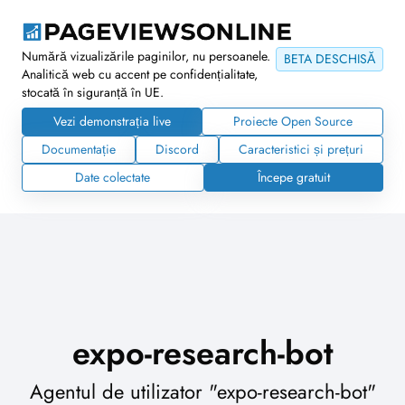
Numără vizualizările paginilor, nu persoanele.
BETA DESCHISĂ
Analitică web cu accent pe confidențialitate,
stocată în siguranță în UE.
Vezi demonstrația live
Proiecte Open Source
Documentație
Discord
Caracteristici și prețuri
Date colectate
Începe gratuit
expo-research-bot
Agentul de utilizator "expo-research-bot"