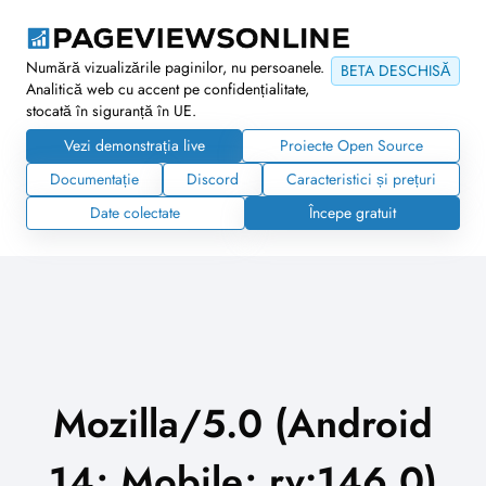
Numără vizualizările paginilor, nu persoanele.
BETA DESCHISĂ
Analitică web cu accent pe confidențialitate,
stocată în siguranță în UE.
Vezi demonstrația live
Proiecte Open Source
Documentație
Discord
Caracteristici și prețuri
Date colectate
Începe gratuit
Mozilla/5.0 (Android
14; Mobile; rv:146.0)