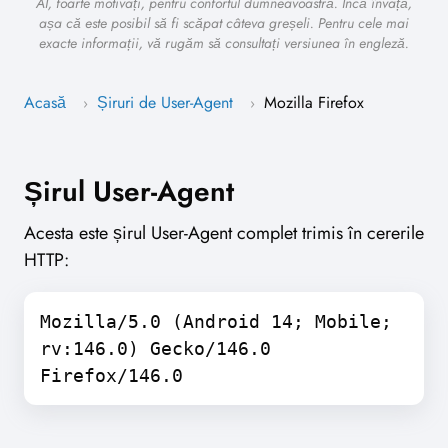
AI, foarte motivați, pentru confortul dumneavoastră. Încă învață,
așa că este posibil să fi scăpat câteva greșeli. Pentru cele mai
exacte informații, vă rugăm să consultați versiunea în engleză.
Acasă
Șiruri de User-Agent
Mozilla Firefox
›
›
Șirul User-Agent
Acesta este șirul User-Agent complet trimis în cererile
HTTP:
Mozilla/5.0 (Android 14; Mobile;
rv:146.0) Gecko/146.0
Firefox/146.0