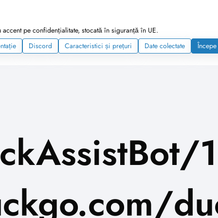
accent pe confidențialitate, stocată în siguranță în UE.
tație
Discord
Caracteristici și prețuri
Date colectate
Începe 
ckAssistBot/1
ckgo.com/duc