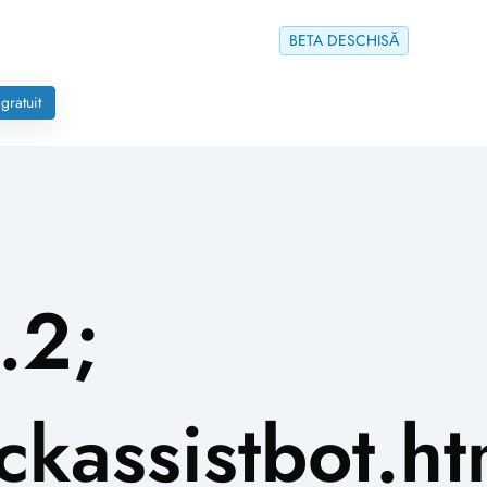
BETA DESCHISĂ
gratuit
.2;
kassistbot.ht