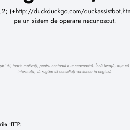
/1.2; (+http://duckduckgo.com/duckassistbot.h
pe un sistem de operare necunoscut.
tri AI, foarte motivați, pentru confortul dumneavoastră. Încă învață, așa că 
informații, vă rugăm să consultați versiunea în engleză.
erile HTTP: