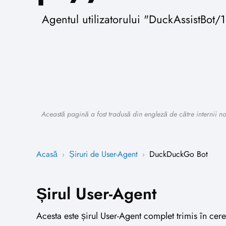
Agentul utilizatorului "DuckAssistBot
Această pagină a fost tradusă din engleză de către internii noș
Acasă
Șiruri de User-Agent
DuckDuckGo Bot
›
›
Șirul User-Agent
Acesta este șirul User-Agent complet trimis în cer