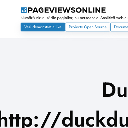
Numără vizualizările paginilor, nu persoanele. Analitică web cu 
Vezi demonstrația live
Proiecte Open Source
Documen
Du
http://duckdu