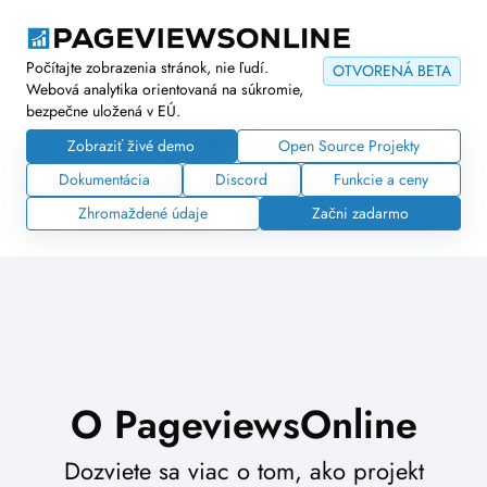
Počítajte zobrazenia stránok, nie ľudí.
OTVORENÁ BETA
Webová analytika orientovaná na súkromie,
bezpečne uložená v EÚ.
Zobraziť živé demo
Open Source Projekty
Dokumentácia
Discord
Funkcie a ceny
Zhromaždené údaje
Začni zadarmo
O PageviewsOnline
Dozviete sa viac o tom, ako projekt