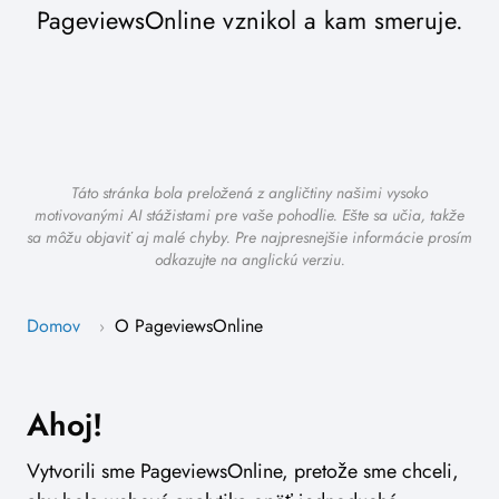
PageviewsOnline vznikol a kam smeruje.
Táto stránka bola preložená z angličtiny našimi vysoko
motivovanými AI stážistami pre vaše pohodlie. Ešte sa učia, takže
sa môžu objaviť aj malé chyby. Pre najpresnejšie informácie prosím
odkazujte na anglickú verziu.
Domov
O PageviewsOnline
›
Ahoj!
Vytvorili sme PageviewsOnline, pretože sme chceli,