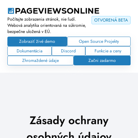
Počítajte zobrazenia stránok, nie ľudí.
OTVORENÁ BETA
Webová analytika orientovaná na súkromie,
bezpečne uložená v EÚ.
Zobraziť živé demo
Open Source Projekty
Dokumentácia
Discord
Funkcie a ceny
Zhromaždené údaje
Začni zadarmo
Zásady ochrany
osobných údajov