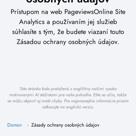
Prístupom na web PageviewsOnline Site
Analytics a používaním jej služieb
súhlasíte s tým, že budete viazaní touto
Zásadou ochrany osobných údajov.
Táto stránka bola preložená z angličtiny našimi vysoko
motivovanými AI stážistami pre vaše pohodlie. Ešte sa učia, takže
sa môžu objaviť aj malé chyby. Pre najpresnejšie informácie prosím
odkazujte na anglickú verziu.
Domov
Zásady ochrany osobných údajov
›