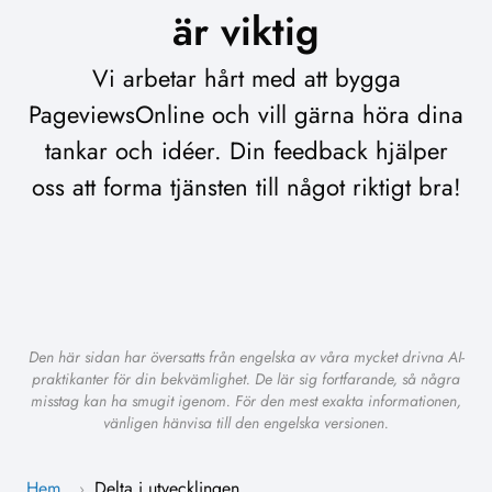
är viktig
Vi arbetar hårt med att bygga
PageviewsOnline och vill gärna höra dina
tankar och idéer. Din feedback hjälper
oss att forma tjänsten till något riktigt bra!
Den här sidan har översatts från engelska av våra mycket drivna AI-
praktikanter för din bekvämlighet. De lär sig fortfarande, så några
misstag kan ha smugit igenom. För den mest exakta informationen,
vänligen hänvisa till den engelska versionen.
Hem
Delta i utvecklingen
›