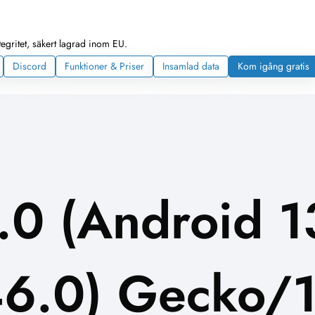
egritet, säkert lagrad inom EU.
Discord
Funktioner & Priser
Insamlad data
Kom igång gratis
.0 (Android 1
46.0) Gecko/