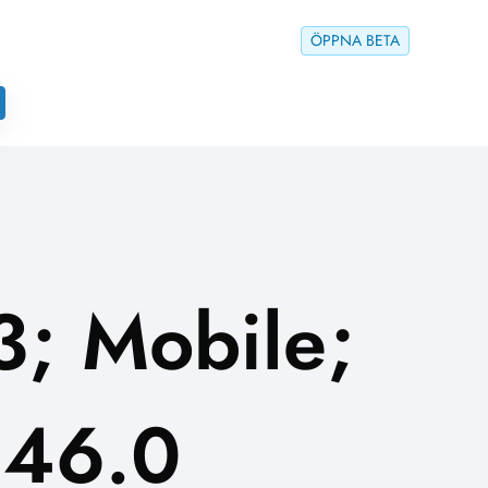
ÖPPNA BETA
3; Mobile;
146.0