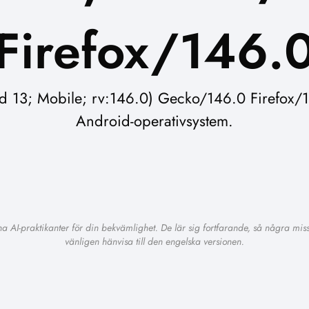
Firefox/146.
 13; Mobile; rv:146.0) Gecko/146.0 Firefox/146
Android-operativsystem.
na AI-praktikanter för din bekvämlighet. De lär sig fortfarande, så några mi
vänligen hänvisa till den engelska versionen.