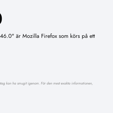
0
.0" är Mozilla Firefox som körs på ett
sstag kan ha smugit igenom. För den mest exakta informationen,