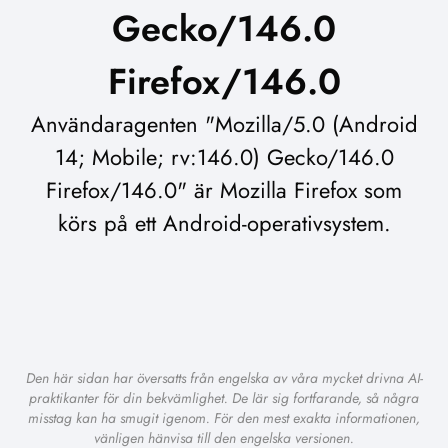
Gecko/146.0
Firefox/146.0
Användaragenten "Mozilla/5.0 (Android
14; Mobile; rv:146.0) Gecko/146.0
Firefox/146.0" är Mozilla Firefox som
körs på ett Android-operativsystem.
Den här sidan har översatts från engelska av våra mycket drivna AI-
praktikanter för din bekvämlighet. De lär sig fortfarande, så några
misstag kan ha smugit igenom. För den mest exakta informationen,
vänligen hänvisa till den engelska versionen.