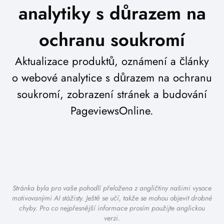
analytiky s důrazem na
ochranu soukromí
Aktualizace produktů, oznámení a články
o webové analytice s důrazem na ochranu
soukromí, zobrazení stránek a budování
PageviewsOnline.
Stránka byla pro vaše pohodlí přeložena z angličtiny našimi vysoce
motivovanými AI stážisty. Ještě se učí, takže se mohou objevit drobné
chyby. Pro co nejpřesnější informace prosím použijte anglickou
verzi.