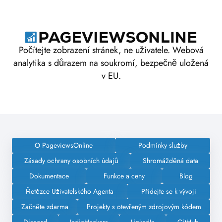
Počítejte zobrazení stránek, ne uživatele. Webová
analytika s důrazem na soukromí, bezpečně uložená
v EU.
O PageviewsOnline
Podmínky služby
Zásady ochrany osobních údajů
Shromážděná data
Dokumentace
Funkce a ceny
Blog
Řetězce Uživatelského Agenta
Přidejte se k vývoji
Začněte zdarma
Projekty s otevřeným zdrojovým kódem
Discord
IndieHackers
LinkedIn
GitHub