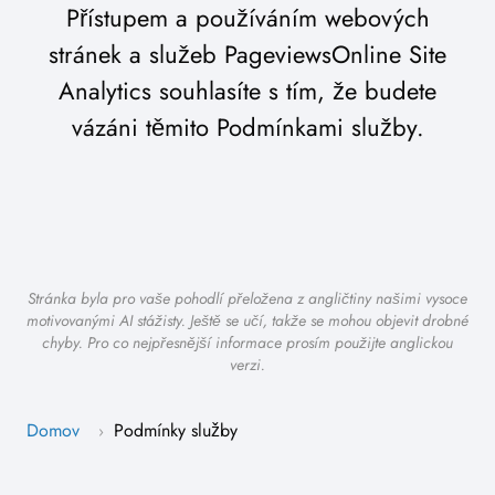
Přístupem a používáním webových
stránek a služeb PageviewsOnline Site
Analytics souhlasíte s tím, že budete
vázáni těmito Podmínkami služby.
Stránka byla pro vaše pohodlí přeložena z angličtiny našimi vysoce
motivovanými AI stážisty. Ještě se učí, takže se mohou objevit drobné
chyby. Pro co nejpřesnější informace prosím použijte anglickou
verzi.
Domov
Podmínky služby
›