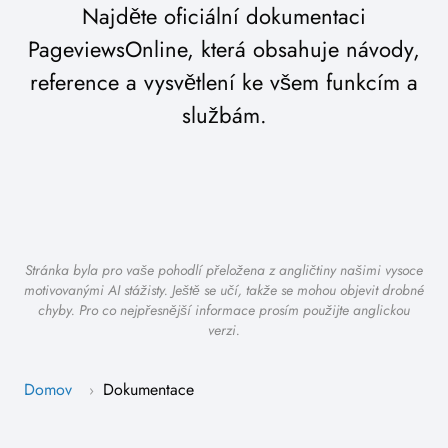
Najděte oficiální dokumentaci
PageviewsOnline, která obsahuje návody,
reference a vysvětlení ke všem funkcím a
službám.
Stránka byla pro vaše pohodlí přeložena z angličtiny našimi vysoce
motivovanými AI stážisty. Ještě se učí, takže se mohou objevit drobné
chyby. Pro co nejpřesnější informace prosím použijte anglickou
verzi.
Domov
Dokumentace
›