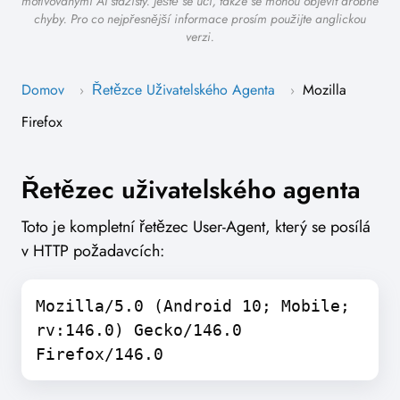
motivovanými AI stážisty. Ještě se učí, takže se mohou objevit drobné
chyby. Pro co nejpřesnější informace prosím použijte anglickou
verzi.
Domov
Řetězce Uživatelského Agenta
Mozilla
›
›
Firefox
Řetězec uživatelského agenta
Toto je kompletní řetězec User-Agent, který se posílá
v HTTP požadavcích:
Mozilla/5.0 (Android 10; Mobile;
rv:146.0) Gecko/146.0
Firefox/146.0