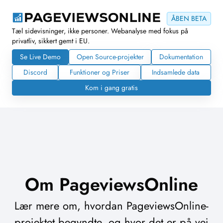
ÅBEN BETA
Tæl sidevisninger, ikke personer. Webanalyse med fokus på
privatliv, sikkert gemt i EU.
Se Live Demo
Open Source-projekter
Dokumentation
Discord
Funktioner og Priser
Indsamlede data
Kom i gang gratis
Om PageviewsOnline
Lær mere om, hvordan PageviewsOnline-
projektet begyndte, og hvor det er på vej