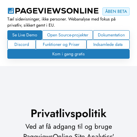
ÅBEN BETA
Tæl sidevisninger, ikke personer. Webanalyse med fokus på
privatliv, sikkert gemt i EU.
Se Live Demo
Open Source-projekter
Dokumentation
Discord
Funktioner og Priser
Indsamlede data
Kom i gang gratis
Privatlivspolitik
Ved at få adgang til og bruge
PageviewsOnline Site Analytics'