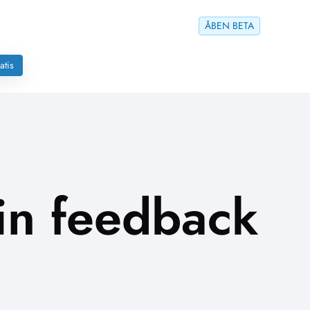
ÅBEN BETA
atis
Din feedback