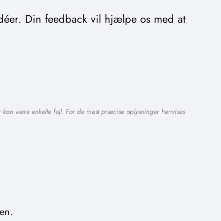
déer. Din feedback vil hjælpe os med at
 kan være enkelte fejl. For de mest præcise oplysninger henvises
en.