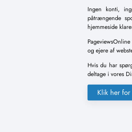
Ingen konti, in
påtrængende spo
hjemmeside klarer
PageviewsOnline er
og ejere af webst
Hvis du har spør
deltage i vores D
Klik her fo