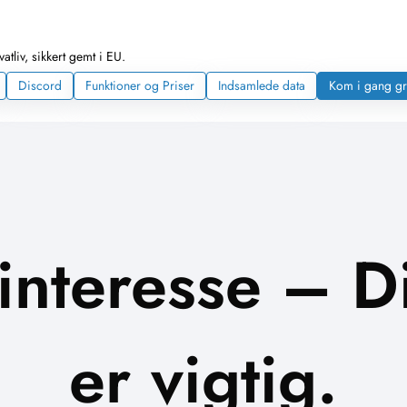
tliv, sikkert gemt i EU.
Discord
Funktioner og Priser
Indsamlede data
Kom i gang gr
 interesse – 
er vigtig.