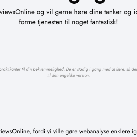
iewsOnline og vil gerne høre dine tanker og i
forme tjenesten til noget fantastisk!
praktikanter til din bekvemmelighed. De er stadig i gang med at lære, så der
til den engelske version.
ewsOnline, fordi vi ville gøre webanalyse enklere ig