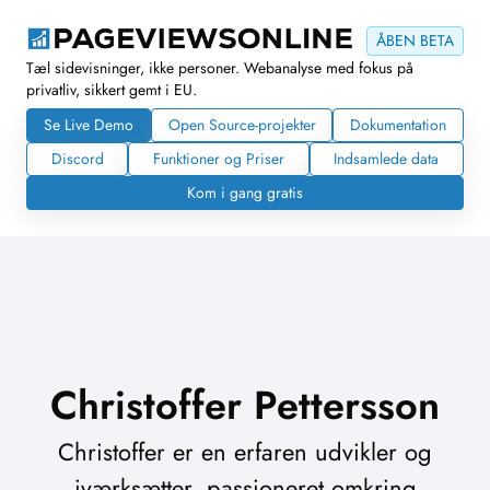
ÅBEN BETA
Tæl sidevisninger, ikke personer. Webanalyse med fokus på
privatliv, sikkert gemt i EU.
Se Live Demo
Open Source-projekter
Dokumentation
Discord
Funktioner og Priser
Indsamlede data
Kom i gang gratis
Christoffer Pettersson
Christoffer er en erfaren udvikler og
iværksætter, passioneret omkring