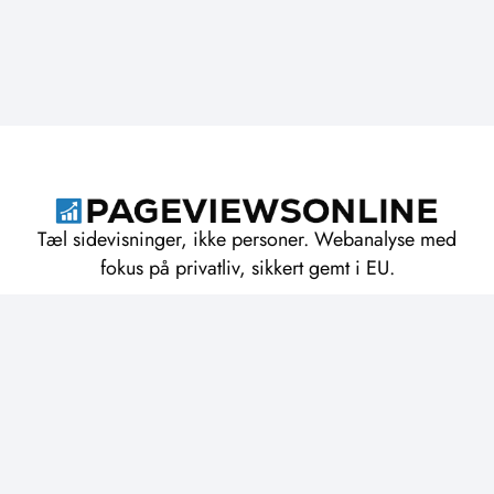
Tæl sidevisninger, ikke personer. Webanalyse med
fokus på privatliv, sikkert gemt i EU.
Om PageviewsOnline
Servicevilkår
Privatlivspolitik
Indsamlede data
Dokumentation
Funktioner og Priser
Blog
Brugeragentstrenge
Bliv en del af udviklingen