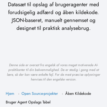
Datasæt til opslag af brugeragenter med
forudsigelig adfærd og åben kildekode.
JSON-baseret, manuelt gennemset og
designet til praktisk analysebrug.
Denne side er oversat fra engelsk af vores meget motiverede AI-
praktikanter til din bekvemmelighed. De er stadig i gang med at
lære, så der kan være enkelte fejl. For de mest præcise oplysninger
henvises til den engelske version.
Hjem
Open Source-projekter
Åben Kildekode
›
›
Bruger Agent Opslags Tabel