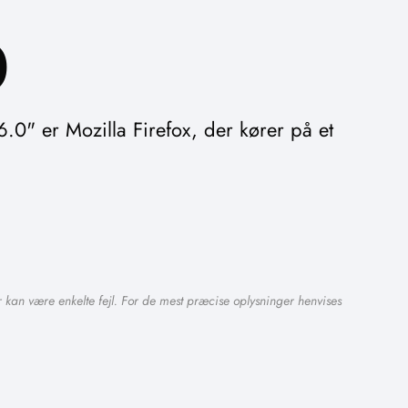
0
0" er Mozilla Firefox, der kører på et
 kan være enkelte fejl. For de mest præcise oplysninger henvises