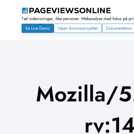
Tæl sidevisninger, ikke personer. Webanalyse med fokus på priva
Se Live Demo
Open Source-projekter
Dokumentation
Mozilla/5
rv:1