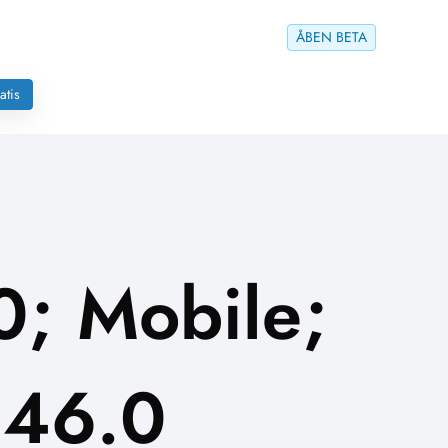
ÅBEN BETA
atis
0; Mobile;
146.0