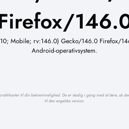
Firefox/146.
0; Mobile; rv:146.0) Gecko/146.0 Firefox/146.
Android-operativsystem.
praktikanter til din bekvemmelighed. De er stadig i gang med at lære, så der
til den engelske version.