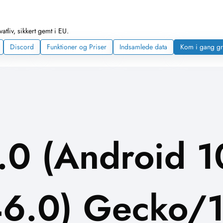
tliv, sikkert gemt i EU.
Discord
Funktioner og Priser
Indsamlede data
Kom i gang gr
.0 (Android 1
46.0) Gecko/