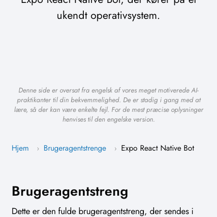
ukendt operativsystem.
Denne side er oversat fra engelsk af vores meget motiverede AI-
praktikanter til din bekvemmelighed. De er stadig i gang med at
lære, så der kan være enkelte fejl. For de mest præcise oplysninger
henvises til den engelske version.
Hjem
Brugeragentstrenge
Expo React Native Bot
›
›
Brugeragentstreng
Dette er den fulde brugeragentstreng, der sendes i