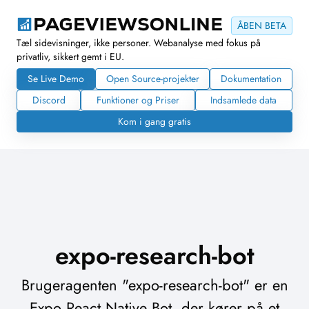
ÅBEN BETA
Tæl sidevisninger, ikke personer. Webanalyse med fokus på
privatliv, sikkert gemt i EU.
Se Live Demo
Open Source-projekter
Dokumentation
Discord
Funktioner og Priser
Indsamlede data
Kom i gang gratis
expo-research-bot
Brugeragenten "expo-research-bot" er en
Expo React Native Bot, der kører på et