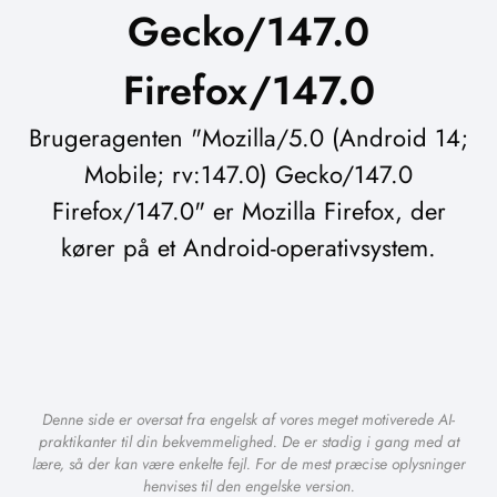
Gecko/147.0
Firefox/147.0
Brugeragenten "Mozilla/5.0 (Android 14;
Mobile; rv:147.0) Gecko/147.0
Firefox/147.0" er Mozilla Firefox, der
kører på et Android-operativsystem.
Denne side er oversat fra engelsk af vores meget motiverede AI-
praktikanter til din bekvemmelighed. De er stadig i gang med at
lære, så der kan være enkelte fejl. For de mest præcise oplysninger
henvises til den engelske version.