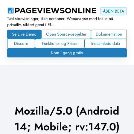
ÅBEN BETA
Tæl sidevisninger, ikke personer. Webanalyse med fokus på
privatliv, sikkert gemt i EU.
Se Live Demo
Open Source-projekter
Dokumentation
Discord
Funktioner og Priser
Indsamlede data
Kom i gang gratis
Mozilla/5.0 (Android
14; Mobile; rv:147.0)