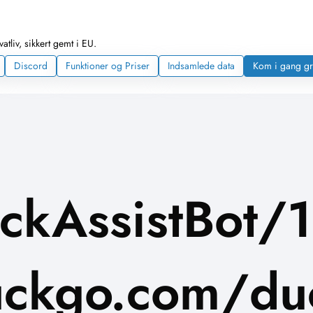
tliv, sikkert gemt i EU.
Discord
Funktioner og Priser
Indsamlede data
Kom i gang gr
ckAssistBot/1
ckgo.com/duc