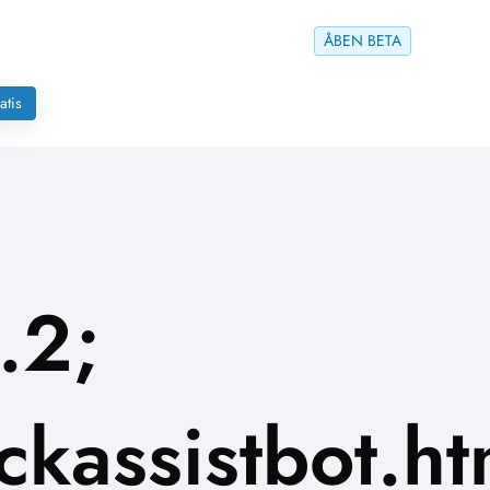
ÅBEN BETA
atis
.2;
kassistbot.ht