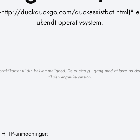
+http://duckduckgo.com/duckassistbot.html)" e
ukendt operativsystem.
praktikanter til din bekvemmelighed. De er stadig i gang med at lære, så der
til den engelske version.
 i HTTP-anmodninger: