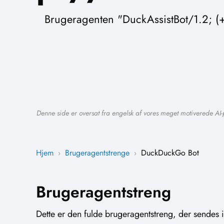
Brugeragenten "DuckAssistBot/1.2; (
Denne side er oversat fra engelsk af vores meget motiverede AI-
Hjem
Brugeragentstrenge
DuckDuckGo Bot
›
›
Brugeragentstreng
Dette er den fulde brugeragentstreng, der sendes