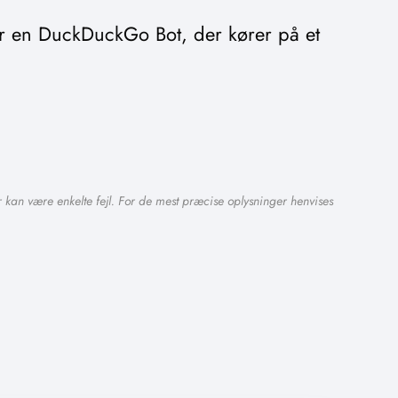
r en DuckDuckGo Bot, der kører på et
 kan være enkelte fejl. For de mest præcise oplysninger henvises