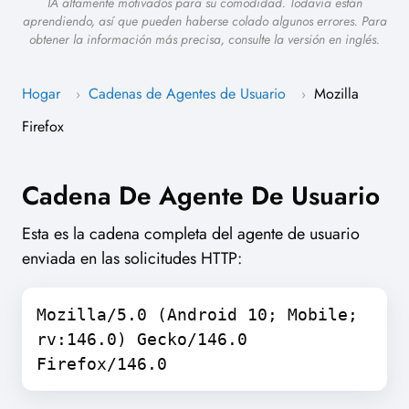
IA altamente motivados para su comodidad. Todavía están
aprendiendo, así que pueden haberse colado algunos errores. Para
obtener la información más precisa, consulte la versión en inglés.
Hogar
Cadenas de Agentes de Usuario
Mozilla
›
›
Firefox
Cadena De Agente De Usuario
Esta es la cadena completa del agente de usuario
enviada en las solicitudes HTTP:
Mozilla/5.0 (Android 10; Mobile;
rv:146.0) Gecko/146.0
Firefox/146.0