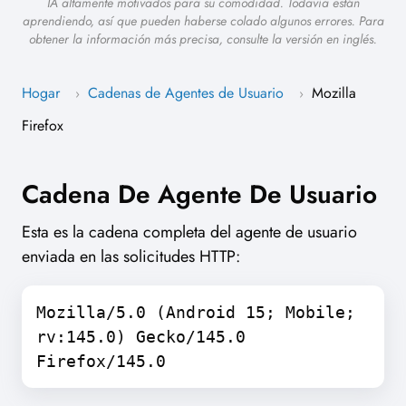
IA altamente motivados para su comodidad. Todavía están
aprendiendo, así que pueden haberse colado algunos errores. Para
obtener la información más precisa, consulte la versión en inglés.
Hogar
Cadenas de Agentes de Usuario
Mozilla
›
›
Firefox
Cadena De Agente De Usuario
Esta es la cadena completa del agente de usuario
enviada en las solicitudes HTTP:
Mozilla/5.0 (Android 15; Mobile;
rv:145.0) Gecko/145.0
Firefox/145.0