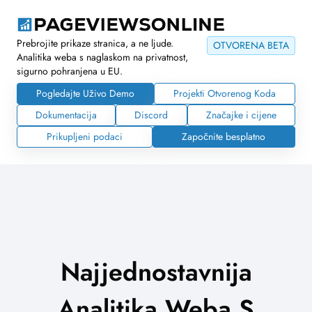
Prebrojite prikaze stranica, a ne ljude.
OTVORENA BETA
Analitika weba s naglaskom na privatnost,
sigurno pohranjena u EU.
Pogledajte Uživo Demo
Projekti Otvorenog Koda
Dokumentacija
Discord
Značajke i cijene
Prikupljeni podaci
Započnite besplatno
Najjednostavnija
Analitika Weba S