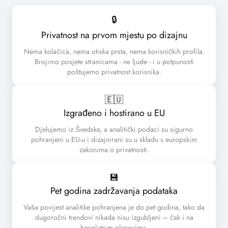
🔒
Privatnost na prvom mjestu po dizajnu
Nema kolačića, nema otiska prsta, nema korisničkih profila.
Brojimo posjete stranicama - ne ljude - i u potpunosti
poštujemo privatnost korisnika.
🇪🇺️
Izgrađeno i hostirano u EU
Djelujemo iz Švedske, a analitički podaci su sigurno
pohranjeni u EU-u i dizajnirani su u skladu s europskim
zakonima o privatnosti.
💾
Pet godina zadržavanja podataka
Vaša povijest analitike pohranjena je do pet godina, tako da
dugoročni trendovi nikada nisu izgubljeni – čak i na
besplatnim planovima.