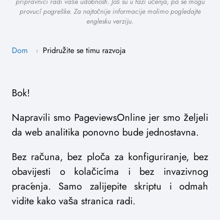
pripravnici radi vaše udobnosti. Još su u fazi učenja, pa se mogu
provući pogreške. Za najtočnije informacije molimo pogledajte
englesku verziju.
Dom
Pridružite se timu razvoja
›
Bok!
Napravili smo PageviewsOnline jer smo željeli
da web analitika ponovno bude jednostavna.
Bez računa, bez ploča za konfiguriranje, bez
obavijesti o kolačićima i bez invazivnog
praćenja. Samo zalijepite skriptu i odmah
vidite kako vaša stranica radi.