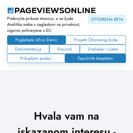
Prebrojite prikaze stranica, a ne ljude.
OTVORENA BETA
Analitika weba s naglaskom na privatnost,
sigurno pohranjena u EU.
Pogledajte Uživo Demo
Projekti Otvorenog Koda
Dokumentacija
Discord
Značajke i cijene
Prikupljeni podaci
Započnite besplatno
Hvala vam na
iskazanom interesu -