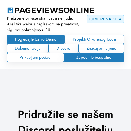
Prebrojite prikaze stranica, a ne ljude.
OTVORENA BETA
Analitika weba s naglaskom na privatnost,
sigurno pohranjena u EU.
Pogledajte Uživo Demo
Projekti Otvorenog Koda
Dokumentacija
Discord
Značajke i cijene
Prikupljeni podaci
Započnite besplatno
Pridružite se našem
Discord poslužitelju