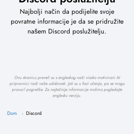
Najbolji način da podijelite svoje
povratne informacije je da se pridružite
našem Discord poslužitelju.
Ovu stranicu preveli su s engleskog naši visoko motivirani AI
pripravnici radi vaše udobnosti. Još su u fazi učenja, pa se mogu
provući pogreške. Za najtočnije informacije molimo pogledajte
englesku verziju.
Dom
Discord
›