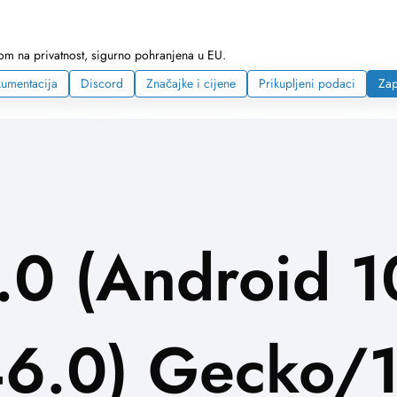
skom na privatnost, sigurno pohranjena u EU.
umentacija
Discord
Značajke i cijene
Prikupljeni podaci
Zap
.0 (Android 1
46.0) Gecko/