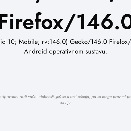
Firefox/146.
id 10; Mobile; rv:146.0) Gecko/146.0 Firefox/1
Android operativnom sustavu.
 pripravnici radi vaše udobnosti. Još su u fazi učenja, pa se mogu provući 
verziju.