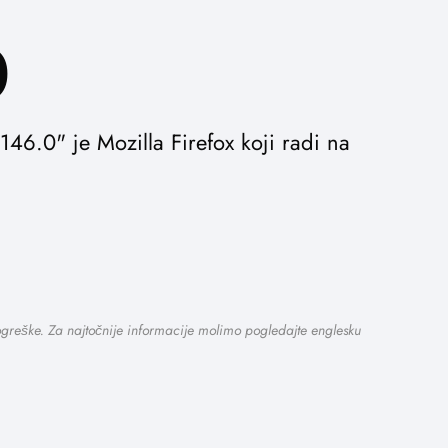
0
46.0" je Mozilla Firefox koji radi na
pogreške. Za najtočnije informacije molimo pogledajte englesku