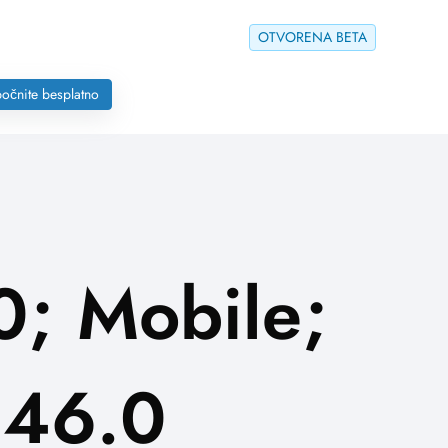
OTVORENA BETA
očnite besplatno
0; Mobile;
146.0