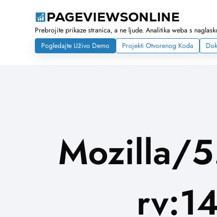
Prebrojite prikaze stranica, a ne ljude. Analitika weba s nagla
Pogledajte Uživo Demo
Projekti Otvorenog Koda
Dok
Mozilla/5
rv:1