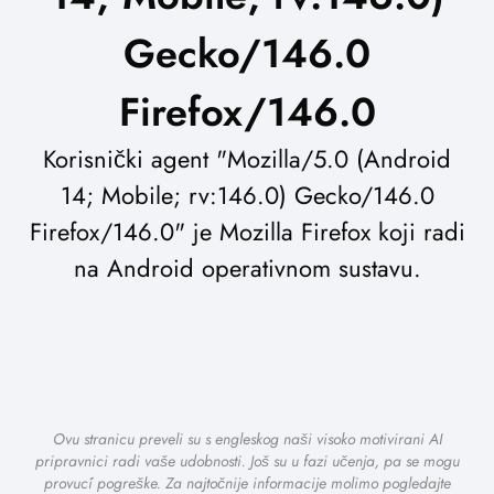
Gecko/146.0
Firefox/146.0
Korisnički agent "Mozilla/5.0 (Android
14; Mobile; rv:146.0) Gecko/146.0
Firefox/146.0" je Mozilla Firefox koji radi
na Android operativnom sustavu.
Ovu stranicu preveli su s engleskog naši visoko motivirani AI
pripravnici radi vaše udobnosti. Još su u fazi učenja, pa se mogu
provući pogreške. Za najtočnije informacije molimo pogledajte