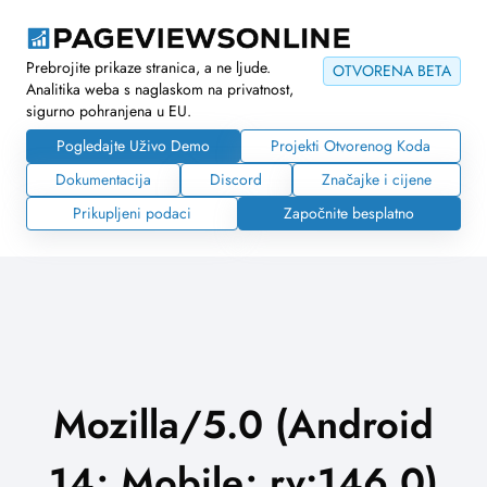
Prebrojite prikaze stranica, a ne ljude.
OTVORENA BETA
Analitika weba s naglaskom na privatnost,
sigurno pohranjena u EU.
Pogledajte Uživo Demo
Projekti Otvorenog Koda
Dokumentacija
Discord
Značajke i cijene
Prikupljeni podaci
Započnite besplatno
Mozilla/5.0 (Android
14; Mobile; rv:146.0)