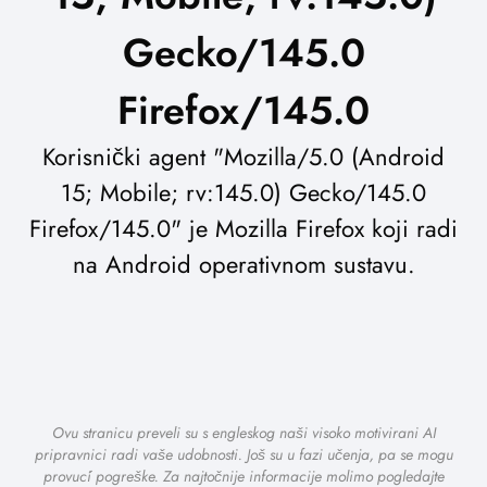
Gecko/145.0
Firefox/145.0
Korisnički agent "Mozilla/5.0 (Android
15; Mobile; rv:145.0) Gecko/145.0
Firefox/145.0" je Mozilla Firefox koji radi
na Android operativnom sustavu.
Ovu stranicu preveli su s engleskog naši visoko motivirani AI
pripravnici radi vaše udobnosti. Još su u fazi učenja, pa se mogu
provući pogreške. Za najtočnije informacije molimo pogledajte