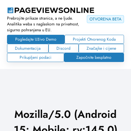
Prebrojite prikaze stranica, a ne ljude.
OTVORENA BETA
Analitika weba s naglaskom na privatnost,
sigurno pohranjena u EU.
Pogledajte Uživo Demo
Projekti Otvorenog Koda
Dokumentacija
Discord
Značajke i cijene
Prikupljeni podaci
Započnite besplatno
Mozilla/5.0 (Android
15; Mobile; rv:145.0)