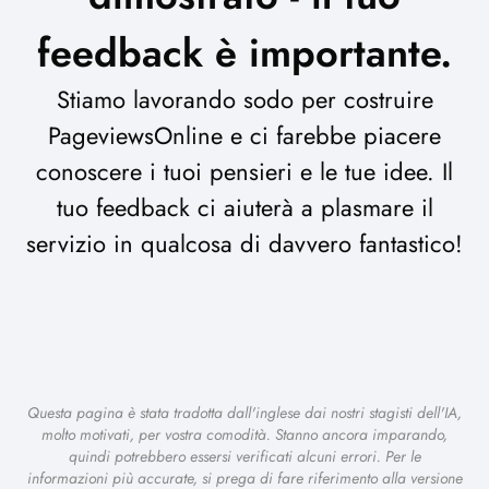
feedback è importante.
Stiamo lavorando sodo per costruire
PageviewsOnline e ci farebbe piacere
conoscere i tuoi pensieri e le tue idee. Il
tuo feedback ci aiuterà a plasmare il
servizio in qualcosa di davvero fantastico!
Questa pagina è stata tradotta dall'inglese dai nostri stagisti dell'IA,
molto motivati, per vostra comodità. Stanno ancora imparando,
quindi potrebbero essersi verificati alcuni errori. Per le
informazioni più accurate, si prega di fare riferimento alla versione