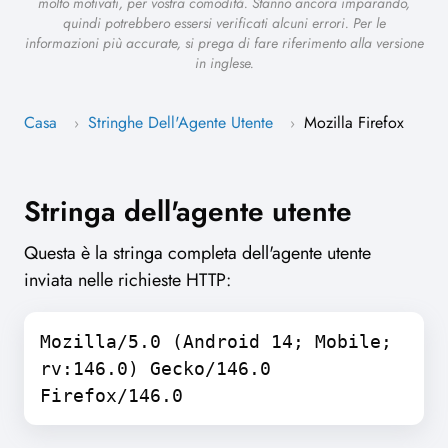
molto motivati, per vostra comodità. Stanno ancora imparando,
quindi potrebbero essersi verificati alcuni errori. Per le
informazioni più accurate, si prega di fare riferimento alla versione
in inglese.
Casa
Stringhe Dell'Agente Utente
Mozilla Firefox
›
›
Stringa dell'agente utente
Questa è la stringa completa dell'agente utente
inviata nelle richieste HTTP:
Mozilla/5.0 (Android 14; Mobile;
rv:146.0) Gecko/146.0
Firefox/146.0