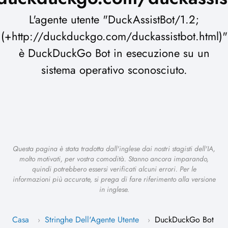
L'agente utente "DuckAssistBot/1.2;
(+http://duckduckgo.com/duckassistbot.html)"
è DuckDuckGo Bot in esecuzione su un
sistema operativo sconosciuto.
Questa pagina è stata tradotta dall'inglese dai nostri stagisti dell'IA,
molto motivati, per vostra comodità. Stanno ancora imparando,
quindi potrebbero essersi verificati alcuni errori. Per le
informazioni più accurate, si prega di fare riferimento alla versione
in inglese.
Casa
Stringhe Dell'Agente Utente
DuckDuckGo Bot
›
›