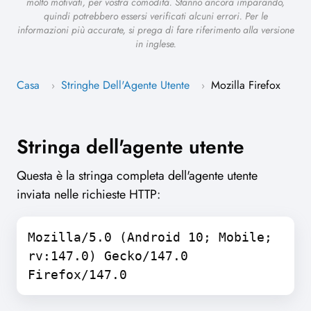
molto motivati, per vostra comodità. Stanno ancora imparando,
quindi potrebbero essersi verificati alcuni errori. Per le
informazioni più accurate, si prega di fare riferimento alla versione
in inglese.
Casa
Stringhe Dell'Agente Utente
Mozilla Firefox
›
›
Stringa dell'agente utente
Questa è la stringa completa dell'agente utente
inviata nelle richieste HTTP:
Mozilla/5.0 (Android 10; Mobile;
rv:147.0) Gecko/147.0
Firefox/147.0