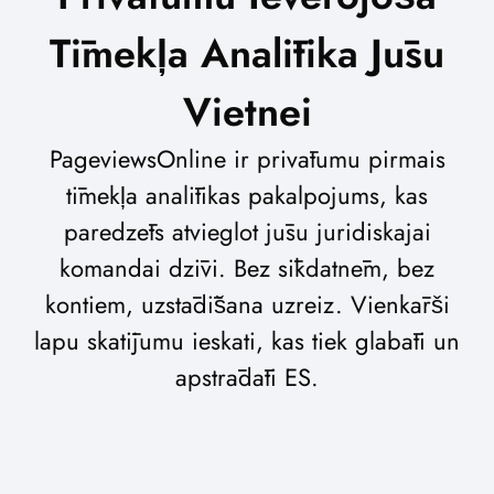
Tīmekļa Analītika Jūsu
Vietnei
PageviewsOnline ir privātumu pirmais
tīmekļa analītikas pakalpojums, kas
paredzēts atvieglot jūsu juridiskajai
komandai dzīvi. Bez sīkdatnēm, bez
kontiem, uzstādīšana uzreiz. Vienkārši
lapu skatījumu ieskati, kas tiek glabāti un
apstrādāti ES.