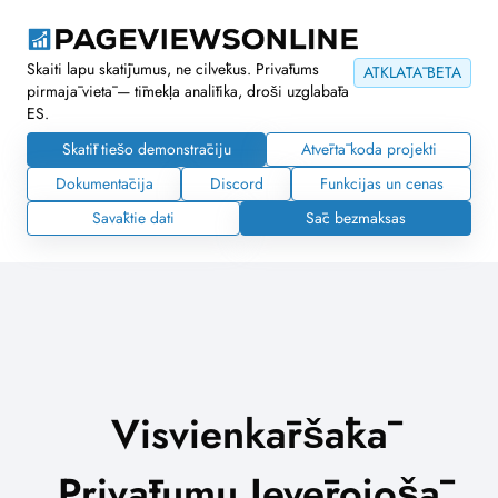
Skaiti lapu skatījumus, ne cilvēkus. Privātums
ATKLĀTĀ BETA
pirmajā vietā — tīmekļa analītika, droši uzglabāta
ES.
Skatīt tiešo demonstrāciju
Atvērtā koda projekti
Dokumentācija
Discord
Funkcijas un cenas
Savāktie dati
Sāc bezmaksas
Visvienkāršākā
Privātumu Ievērojošā