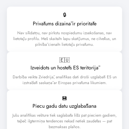
🔒
Privātums dizainā ir prioritāte
Nav sīkdatņu, nav pirkstu nospiedumu izsekošanas, nav
lietotāju profilu. Mēs skaitām lapu skatījumus, ne cilvēkus, un
pilnībā cienām lietotāju privātumu.
🇪🇺️
Izveidots un hostēts ES teritorijā
Darbība veikta Zviedrijā, analītikas dati droši uzglabāti ES un
izstrādāti saskaņā ar Eiropas privātuma likumiem.
💾
Piecu gadu datu uzglabāšana
Jūsu analītikas vēsture tiek saglabāta līdz pat pieciem gadiem,
tāpēc ilgtermiņa tendences nekad netiek zaudētas — pat
bezmaksas plānos.