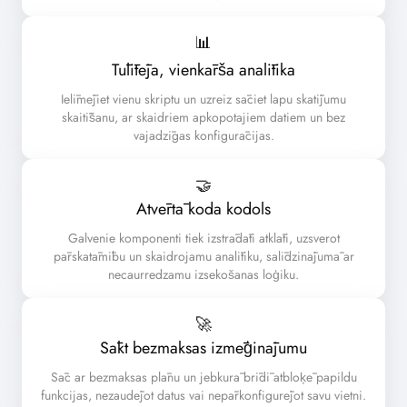
📊
Tūlītēja, vienkārša analītika
Ielīmējiet vienu skriptu un uzreiz sāciet lapu skatījumu
skaitīšanu, ar skaidriem apkopotajiem datiem un bez
vajadzīgas konfigurācijas.
🤝
Atvērtā koda kodols
Galvenie komponenti tiek izstrādāti atklāti, uzsverot
pārskatāmību un skaidrojamu analītiku, salīdzinājumā ar
necaurredzamu izsekošanas loģiku.
🚀
Sākt bezmaksas izmēģinājumu
Sāc ar bezmaksas plānu un jebkurā brīdī atbloķē papildu
funkcijas, nezaudējot datus vai nepārkonfigurējot savu vietni.