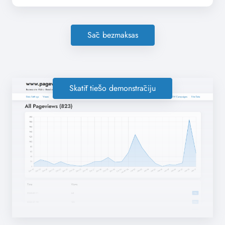
Sāc bezmaksas
Skatīt tiešo demonstrāciju