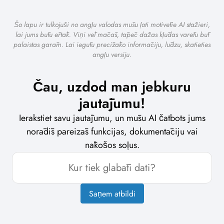
Šo lapu ir tulkojuši no angļu valodas mūsu ļoti motivētie AI stažieri,
lai jums būtu ērtāk. Viņi vēl mācās, tāpēc dažas kļūdas varētu būt
palaistas garām. Lai iegūtu precīzāko informāciju, lūdzu, skatieties
angļu versiju.
Čau, uzdod man jebkuru
jautājumu!
Ierakstiet savu jautājumu, un mūsu AI čatbots jums
norādīs pareizās funkcijas, dokumentāciju vai
nākošos soļus.
Saņem atbildi