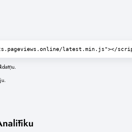
ts.pageviews.online/latest.min.js"></scri
īkdatņu.
ju.
Analītiku