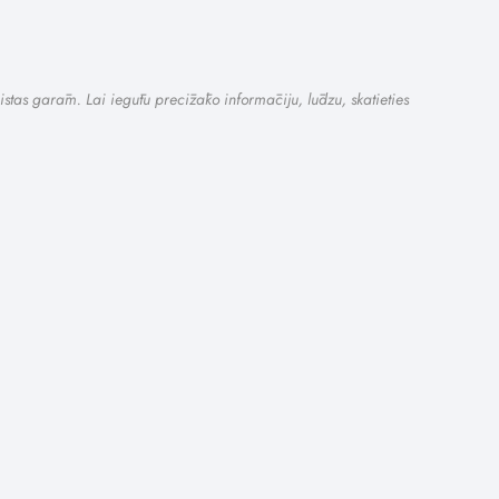
istas garām. Lai iegūtu precīzāko informāciju, lūdzu, skatieties