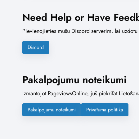
Need Help or Have Feed
Pievienojieties mūsu Discord serverim, lai uzdotu
Discord
Pakalpojumu noteikumi
Izmantojot PageviewsOnline, jūs piekrītat Lietoša
Pakalpojumu noteikumi
Privātuma politika