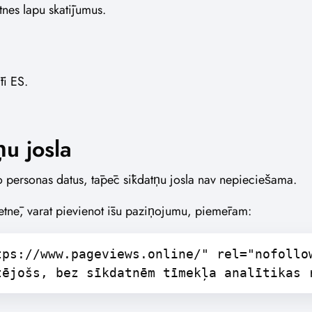
etnes lapu skatījumus.
ti ES.
u josla
 personas datus, tāpēc sīkdatņu josla nav nepieciešama.
vietnē, varat pievienot īsu paziņojumu, piemēram:
tps://www.pageviews.online/" rel="nofollo
tējošs, bez sīkdatnēm tīmekļa analītikas 