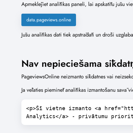
Apmeklējiet analītikas paneli, lai apskatītu jūsu vi
data.pageviews.online
Jūsu analītikas dati tiek apstrādāti un droši uzglabā
Nav nepieciešama sīkdatņ
PageviewsOnline neizmanto sīkdatnes vai neizseko
Ja vēlaties pieminēt analītikas izmantošanu savā 
<p>Šī vietne izmanto <a href="ht
Analytics</a> - privātumu priori