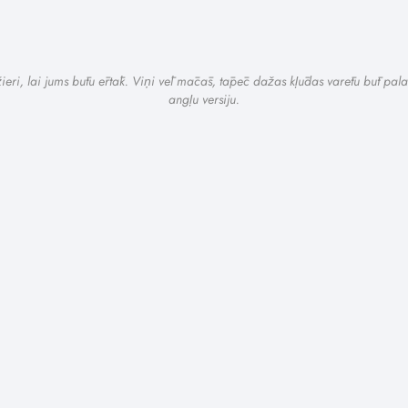
ažieri, lai jums būtu ērtāk. Viņi vēl mācās, tāpēc dažas kļūdas varētu būt pala
angļu versiju.