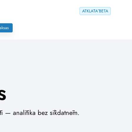
ATKLĀTĀ BETA
aksas
s
āti — analītika bez sīkdatnēm.