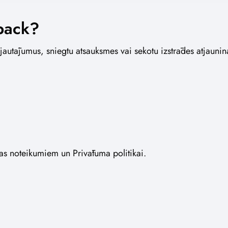
back?
 jautājumus, sniegtu atsauksmes vai sekotu izstrādes atjauni
nas noteikumiem un Privātuma politikai.