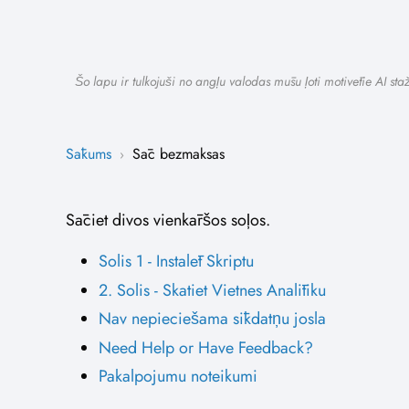
Šo lapu ir tulkojuši no angļu valodas mūsu ļoti motivētie AI st
Sākums
Sāc bezmaksas
›
Sāciet divos vienkāršos soļos.
Solis 1 - Instalēt Skriptu
2. Solis - Skatiet Vietnes Analītiku
Nav nepieciešama sīkdatņu josla
Need Help or Have Feedback?
Pakalpojumu noteikumi