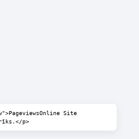
w">PageviewsOnline Site
rīks.</p>