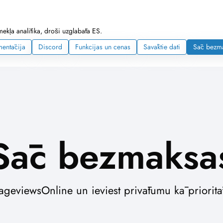
mekļa analītika, droši uzglabāta ES.
entācija
Discord
Funkcijas un cenas
Savāktie dati
Sāc bezm
Sāc bezmaksa
 PageviewsOnline un ieviest privātumu kā priorit