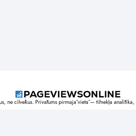
us, ne cilvēkus. Privātums pirmajā vietā — tīmekļa analītika