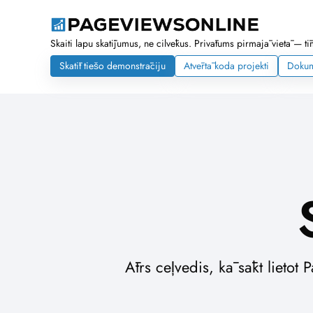
Skaiti lapu skatījumus, ne cilvēkus. Privātums pirmajā vietā — tī
Skatīt tiešo demonstrāciju
Atvērtā koda projekti
Dokum
Ātrs ceļvedis, kā sākt lietot