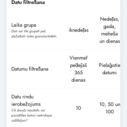
Datu filtrēšana
Nedēļas,
Laika grupa
gada,
iknedēļas
Dati var tikt grupēti pēc
mēneša
dažādām laika granularitātēm.
un dienas
Vienmēr
pēdējās
Pielāgotie
Datumu filtrēšana
365
datumi
dienas
Datu rindu
ierobežojums
10, 50 un
10
Cik daudz rezultātu var
100
parādīties katrai metriskajai
rādītājam?