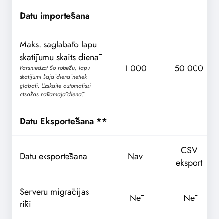
Datu importēšana
Maks. saglabāto lapu
skatījumu skaits dienā
1 000
50 000
Pārsniedzot šo robežu, lapu
skatījumi šajā dienā netiek
glabāti. Uzskaite automātiski
atsākas nākamajā dienā.
Datu Eksportēšana **
CSV
Datu eksportēšana
Nav
eksport
Serveru migrācijas
Nē
Nē
rīki