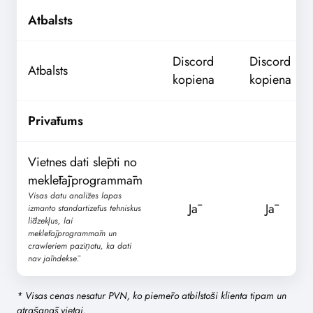
Atbalsts
Discord
Discord
Atbalsts
kopiena
kopiena
Privātums
Vietnes dati slēpti no
meklētājprogrammām
Visas datu analīzes lapas
Jā
Jā
izmanto standartizētus tehniskus
līdzekļus, lai
meklētājprogrammām un
crawleriem paziņotu, ka dati
nav jāindeksē.
* Visas cenas nesatur PVN, ko piemēro atbilstoši klienta tipam un
atrašanās vietai.