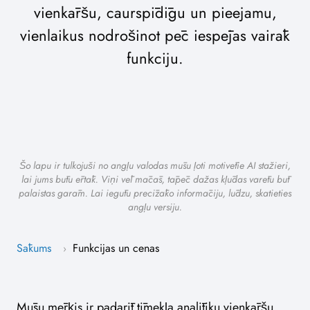
vienkāršu, caurspīdīgu un pieejamu,
vienlaikus nodrošinot pēc iespējas vairāk
funkciju.
Šo lapu ir tulkojuši no angļu valodas mūsu ļoti motivētie AI stažieri,
lai jums būtu ērtāk. Viņi vēl mācās, tāpēc dažas kļūdas varētu būt
palaistas garām. Lai iegūtu precīzāko informāciju, lūdzu, skatieties
angļu versiju.
Sākums
Funkcijas un cenas
›
Mūsu mērķis ir padarīt tīmekļa analītiku vienkāršu,