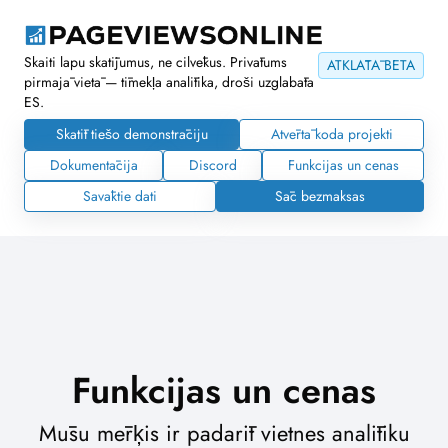
Skaiti lapu skatījumus, ne cilvēkus. Privātums
ATKLĀTĀ BETA
pirmajā vietā — tīmekļa analītika, droši uzglabāta
ES.
Skatīt tiešo demonstrāciju
Atvērtā koda projekti
Dokumentācija
Discord
Funkcijas un cenas
Savāktie dati
Sāc bezmaksas
Funkcijas un cenas
Mūsu mērķis ir padarīt vietnes analītiku