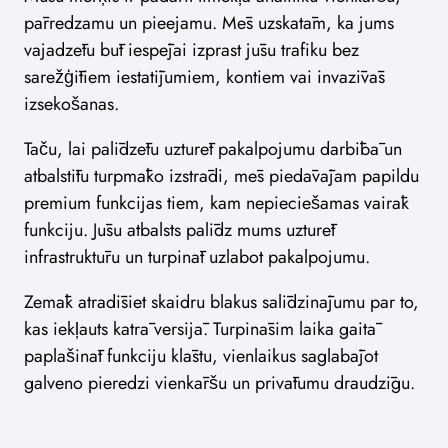
pārredzamu un pieejamu. Mēs uzskatām, ka jums
vajadzētu būt iespējai izprast jūsu trafiku bez
sarežģītiem iestatījumiem, kontiem vai invazīvās
izsekošanas.
Taču, lai palīdzētu uzturēt pakalpojumu darbībā un
atbalstītu turpmāko izstrādi, mēs piedāvājam papildu
premium funkcijas tiem, kam nepieciešamas vairāk
funkciju. Jūsu atbalsts palīdz mums uzturēt
infrastruktūru un turpināt uzlabot pakalpojumu.
Zemāk atradīsiet skaidru blakus salīdzinājumu par to,
kas iekļauts katrā versijā. Turpināsim laika gaitā
paplašināt funkciju klāstu, vienlaikus saglabājot
galveno pieredzi vienkāršu un privātumu draudzīgu.