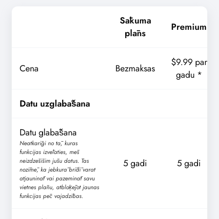
Sākuma
Premium
plāns
$9.99 par
Cena
Bezmaksas
gadu *
Datu uzglabāšana
Datu glabāšana
Neatkarīgi no tā, kuras
funkcijas izvēlaties, mēs
neizdzēsīsim jūsu datus. Tas
5 gadi
5 gadi
nozīmē, ka jebkurā brīdī varat
atjaunināt vai pazemināt savu
vietnes plānu, atbloķējot jaunas
funkcijas pēc vajadzības.