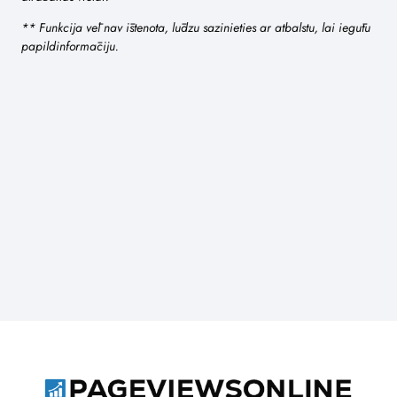
** Funkcija vēl nav īstenota, lūdzu sazinieties ar atbalstu, lai iegūtu
papildinformāciju.