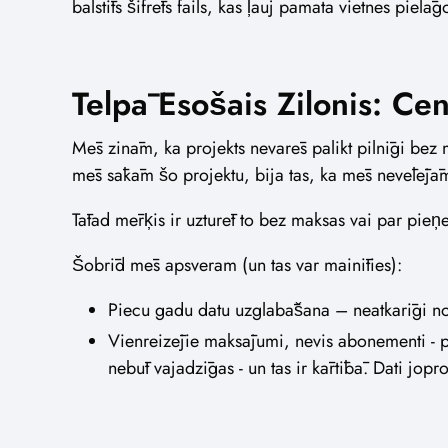
balstīts šifrēts fails, kas ļauj pamata vietnes piel
Telpā Esošais Zilonis: Ce
Mēs zinām, ka projekts nevarēs palikt pilnīgi bez
mēs sākām šo projektu, bija tas, ka mēs nevēlējā
Tātad mērķis ir uzturēt to bez maksas vai par pieņ
Šobrīd mēs apsveram (un tas var mainīties):
Piecu gadu datu uzglabāšana – neatkarīgi no p
Vienreizējie maksājumi, nevis abonementi - p
nebūt vajadzīgas - un tas ir kārtībā. Dati jopr