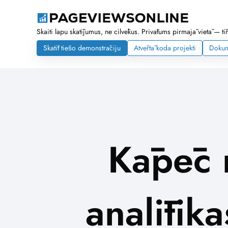
Skaiti lapu skatījumus, ne cilvēkus. Privātums pirmajā vietā — tī
Skatīt tiešo demonstrāciju
Atvērtā koda projekti
Dokum
Kāpēc 
analītika