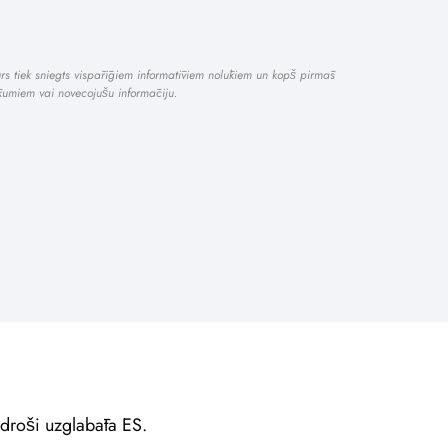
turs tiek sniegts vispārīgiem informatīviem nolūkiem un kopš pirmās
kumiem vai novecojušu informāciju.
, droši uzglabāta ES.