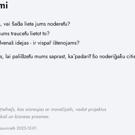
mi
ts, vai šāda lieta jums noderētu?
ums traucētu lietot to?
lvenās idejas - ir vispār īstenojams?
s, lai palīdzētu mums saprast, kā padarīt šo noderīgāku cit
 uzņēmējs, kas aizraujas ar inovācijām, vadot projektus
skās un biznesa prasmes.
jaunināts 2025-12-01.