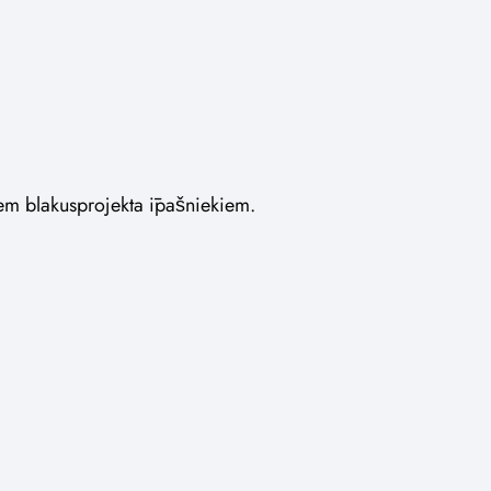
iem blakusprojekta īpašniekiem.