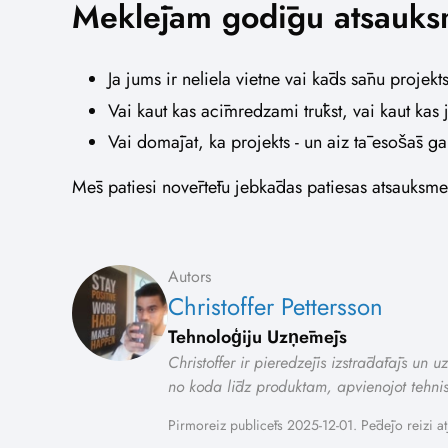
Meklējam godīgu atsauks
Ja jums ir neliela vietne vai kāds sānu projek
Vai kaut kas acīmredzami trūkst, vai kaut kas j
Vai domājat, ka projekts - un aiz tā esošās ga
Mēs patiesi novērtētu jebkādas patiesas atsauksme
Autors
Christoffer Pettersson
Tehnoloģiju Uzņēmējs
Christoffer ir pieredzējis izstrādātājs un
no koda līdz produktam, apvienojot tehni
Pirmoreiz publicēts 2025-12-01. Pēdējo reizi at