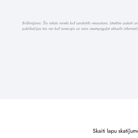
Brīdinājums: Šis raksts varētu būt uzrakstīts viesautora. Izteiktie uzskat
publikācijas tas var būt novecojis un vairs neatspoguļot aktuālo inform
Skaiti lapu skatījum