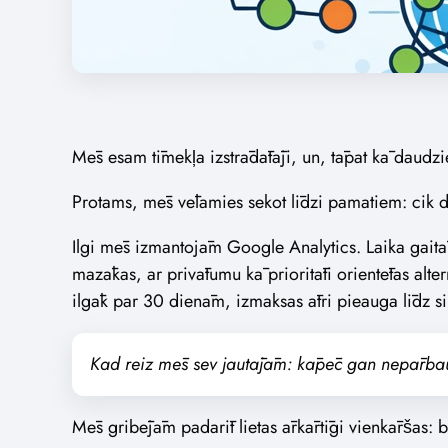
Mēs esam tīmekļa izstrādātāji, un, tāpat kā daud
Protams, mēs vēlamies sekot līdzi pamatiem: cik 
Ilgi mēs izmantojām Google Analytics. Laika gaitā
mazākas, ar privātumu kā prioritāti orientētas alte
ilgāk par 30 dienām, izmaksas ātri pieauga līdz 
Kad reiz mēs sev jautājām: kāpēc gan nepārba
Mēs gribējām padarīt lietas ārkārtīgi vienkāršas: b