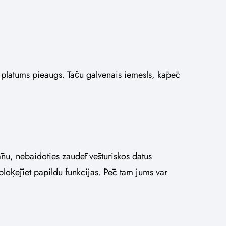
 platums pieaugs. Taču galvenais iemesls, kāpēc
ānu, nebaidoties zaudēt vēsturiskos datus
loķējiet papildu funkcijas. Pēc tam jums var