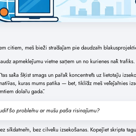
ziem citiem, mēs bieži strādājam pie daudzām blakusprojekti
daudz apmeklējumu vietne saņem un no kurienes nāk trafiks.
 tas sāka šķist smags un pārāk koncentrēts uz lietotāju izs
rnatīvas, kuras mums patika — bet, tiklīdz mēs vēlējāmies iz
simtiem dolāru gadā.
udīt šo problēmu ar mūsu paša risinājumu?
ez sīkdatnēm, bez cilvēku izsekošanas. Kopējiet skripta tagu,