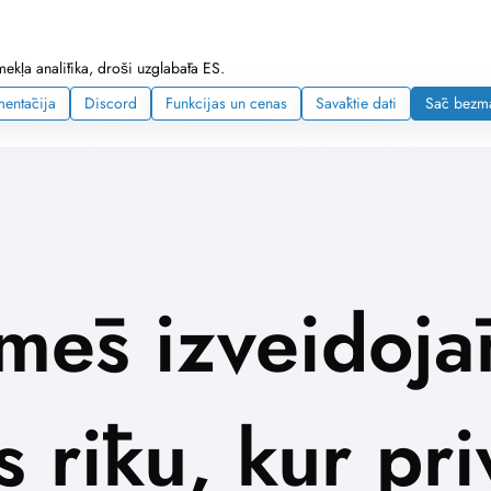
mekļa analītika, droši uzglabāta ES.
entācija
Discord
Funkcijas un cenas
Savāktie dati
Sāc bezm
mēs izveidoj
s rīku, kur pr