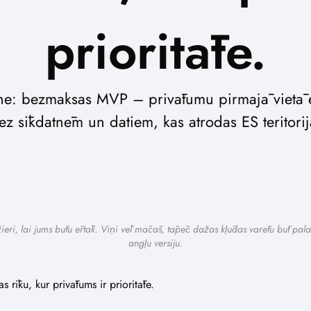
prioritāte.
: bezmaksas MVP – privātumu pirmajā vietā eso
ez sīkdatnēm un datiem, kas atrodas ES teritorij
ažieri, lai jums būtu ērtāk. Viņi vēl mācās, tāpēc dažas kļūdas varētu būt pala
angļu versiju.
rīku, kur privātums ir prioritāte.