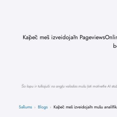
Kāpēc mēs izveidojām PageviewsOnline
b
Šo lapu ir tulkojuši no angļu valodas mūsu ļoti motivētie AI st
Sākums
Blogs
Kāpēc mēs izveidojām mūsu analītikas 
›
›