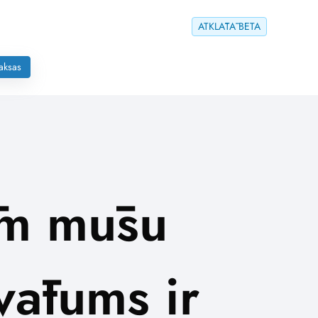
ATKLĀTĀ BETA
aksas
ām mūsu
ivātums ir