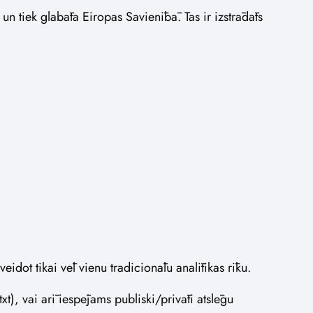
 un tiek glabāta Eiropas Savienībā. Tas ir izstrādāts
eidot tikai vēl vienu tradicionālu analītikas rīku.
xt), vai arī iespējams publiski/privāti atslēgu