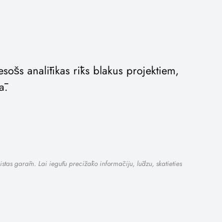
šs analītikas rīks blakus projektiem,
ā.
istas garām. Lai iegūtu precīzāko informāciju, lūdzu, skatieties