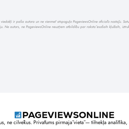
i un viedokļi ir paša autora un ne vienmēr atspoguļo PageviewsOnline oficiālo nostāju. Sa
āciju. Ne autors, ne PageviewsOnline neuzņem atbildību par rakstā esošām kļūdām, iztrū
us, ne cilvēkus. Privātums pirmajā vietā — tīmekļa analītika