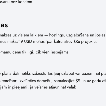
āgošanu bez kontiem.
nas
 maksas uz visiem laikiem — hostings, uzglabāšana un joslas
mies maksāt 9 USD mēnesī par katru atsevišķu projektu.
emamu cenu tik ilgi, cik vien iespējams.
lāna dati netiks izdzēsti. Tas ļauj uzlabot vai pazemināt pl
iemēram: izvēlieties domēnu, samaksājiet $9 un uz gadu atb
ojām ir pieejami, ja vēlaties atjaunināt vēlāk