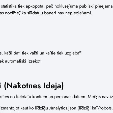
r statistika tiek apkopota, pēc noklusējuma publiski pieejama
 kas nozīmē, ka sīkdatņu baneri nav nepieciešami.
, kādi dati tiek vākti un kā tie tiek uzglabāti
iek automātiski izsekoti
i (Nākotnes Ideja)
rīties no lietotāju kontiem un personas datiem. Mērķis nav izv
mantojot kaut ko līdzīgu /analytics.json (līdzīgi kā /robots.t