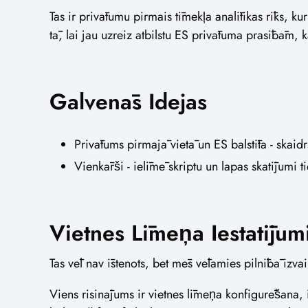
Tas ir privātumu pirmais tīmekļa analītikas rīks, ku
tā, lai jau uzreiz atbilstu ES privātuma prasībām,
Galvenās Idejas
Privātums pirmajā vietā un ES balstīta - skaidrs
Vienkārši - ielīmē skriptu un lapas skatījumi t
Vietnes Līmeņa Iestatījum
Tas vēl nav īstenots, bet mēs vēlamies pilnībā izvai
Viens risinājums ir vietnes līmeņa konfigurēšana, iz