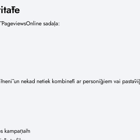
itāte
ā PageviewsOnline sadaļa:
 līmenī un nekad netiek kombinēti ar personīgiem vai pastāvī
mes kampaņām