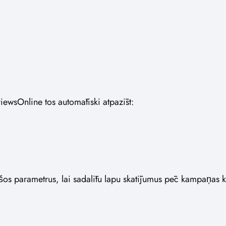
iewsOnline tos automātiski atpazīst:
ot šos parametrus, lai sadalītu lapu skatījumus pēc kampaņas