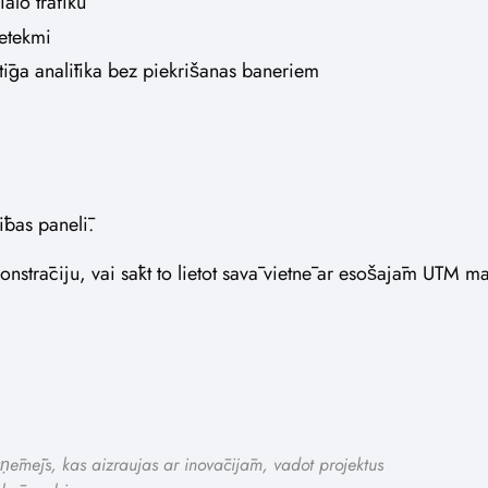
ālo trafiku
ietekmi
ga analītika bez piekrišanas baneriem
ības panelī.
monstrāciju, vai sākt to lietot savā vietnē ar esošajām UTM m
 uzņēmējs, kas aizraujas ar inovācijām, vadot projektus