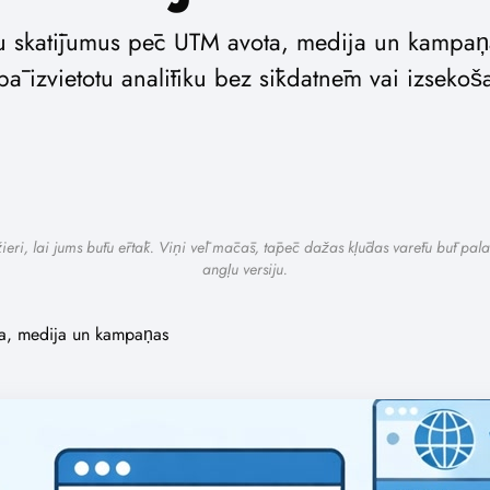
apu skatījumus pēc UTM avota, medija un kampaņa
pā izvietotu analītiku bez sīkdatnēm vai izsekoš
ažieri, lai jums būtu ērtāk. Viņi vēl mācās, tāpēc dažas kļūdas varētu būt pala
angļu versiju.
ota, medija un kampaņas