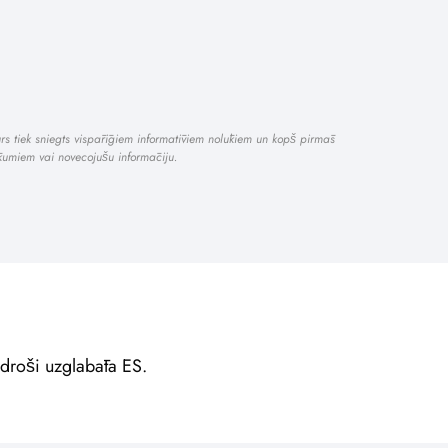
turs tiek sniegts vispārīgiem informatīviem nolūkiem un kopš pirmās
kumiem vai novecojušu informāciju.
, droši uzglabāta ES.