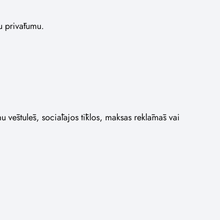
gu privātumu.
mu vēstulēs, sociālajos tīklos, maksas reklāmās vai