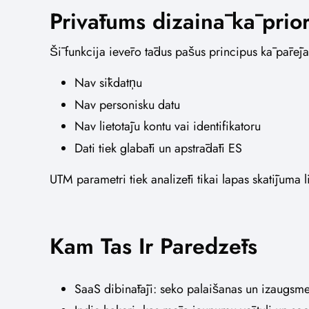
Privātums dizainā kā prior
Šī funkcija ievēro tādus pašus principus kā pārēj
Nav sīkdatņu
Nav personisku datu
Nav lietotāju kontu vai identifikatoru
Dati tiek glabāti un apstrādāti ES
UTM parametri tiek analizēti tikai lapas skatījuma
Kam Tas Ir Paredzēts
SaaS dibinātāji: seko palaišanas un izaugs