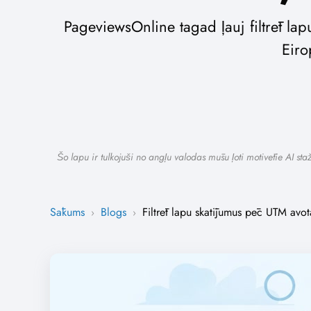
PageviewsOnline tagad ļauj filtrēt l
Eiro
Šo lapu ir tulkojuši no angļu valodas mūsu ļoti motivētie AI st
Sākums
Blogs
Filtrēt lapu skatījumus pēc UTM av
›
›