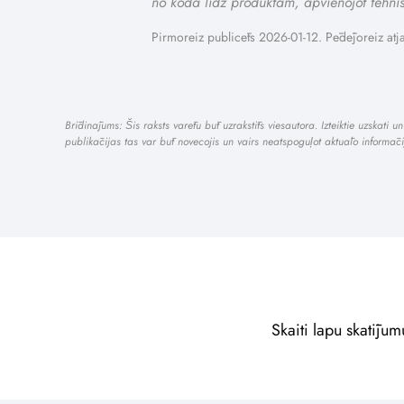
no koda līdz produktam, apvienojot tehni
Pirmoreiz publicēts 2026-01-12. Pēdējoreiz atj
Brīdinājums: Šis raksts varētu būt uzrakstīts viesautora. Izteiktie uzskat
publikācijas tas var būt novecojis un vairs neatspoguļot aktuālo inform
Skaiti lapu skatījum