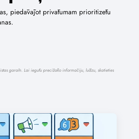
s, piedāvājot privātumam prioritizētu
anas.
istas garām. Lai iegūtu precīzāko informāciju, lūdzu, skatieties