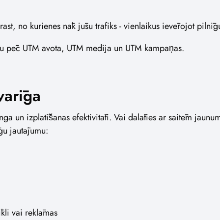
st, no kurienes nāk jūsu trafiks - vienlaikus ievērojot pilnī
ēšanu pēc UTM avota, UTM medija un UTM kampaņas.
varīga
ga un izplatīšanas efektivitāti. Vai dalāties ar saitēm jaunu
īgu jautājumu:
īkli vai reklāmas