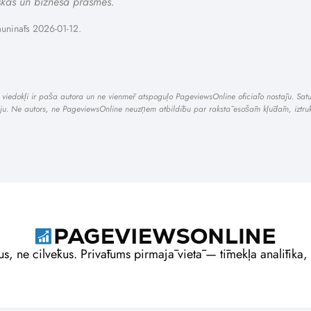
skās un biznesa prasmes.
aunināts 2026-01-12.
i un viedokļi ir paša autora un ne vienmēr atspoguļo PageviewsOnline oficiālo nostāju. Sa
āciju. Ne autors, ne PageviewsOnline neuzņem atbildību par rakstā esošām kļūdām, iztrū
us, ne cilvēkus. Privātums pirmajā vietā — tīmekļa analītika