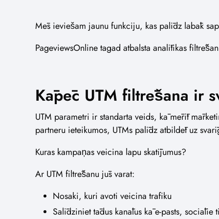
Mēs ieviešam jaunu funkciju, kas palīdz labāk sapra
PageviewsOnline tagad atbalsta analītikas filtr
Kāpēc UTM filtrēšana ir s
UTM parametri ir standarta veids, kā mērīt mārketin
partneru ieteikumos, UTMs palīdz atbildēt uz svar
Kuras kampaņas veicina lapu skatījumus?
Ar UTM filtrēšanu jūs varat:
Nosaki, kuri avoti veicina trafiku
Salīdziniet tādus kanālus kā e-pasts, sociālie t