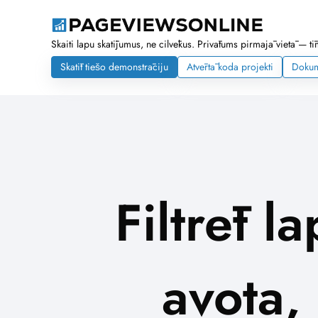
Skaiti lapu skatījumus, ne cilvēkus. Privātums pirmajā vietā — tī
Skatīt tiešo demonstrāciju
Atvērtā koda projekti
Dokum
Filtrēt 
avota,