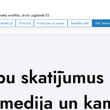
mekļa analītika, droši uzglabāta ES.
entācija
Discord
Funkcijas un cenas
Savāktie dati
Sāc bezm
lapu skatījumu
 medija un k