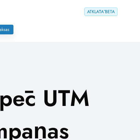
ATKLĀTĀ BETA
aksas
s pēc UTM
ampaņas