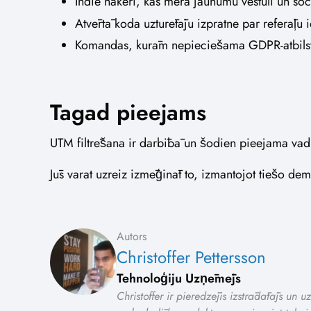
Indie hakeri, kas mēra jaunumu vēstuli un soci
Atvērtā koda uzturētāju izpratne par referāļu 
Komandas, kurām nepieciešama GDPR-atbilstī
Tagad pieejams
UTM filtrēšana ir darbībā un šodien pieejama vad
Jūs varat uzreiz izmēģināt to, izmantojot tiešo de
Autors
Christoffer Pettersson
Tehnoloģiju Uzņēmējs
Christoffer ir pieredzējis izstrādātājs un