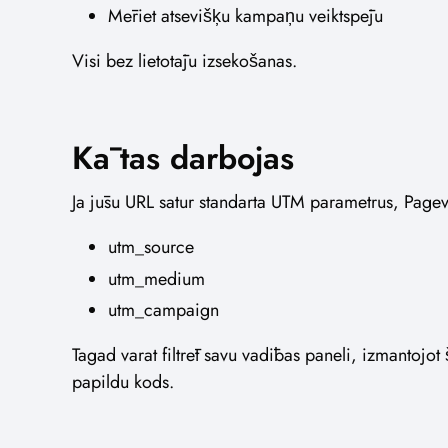
Mēriet atsevišķu kampaņu veiktspēju
Visi bez lietotāju izsekošanas.
Kā tas darbojas
Ja jūsu URL satur standarta UTM parametrus, Pagev
utm_source
utm_medium
utm_campaign
Tagad varat filtrēt savu vadības paneli, izmantoj
papildu kods.