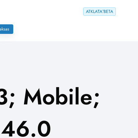
ATKLĀTĀ BETA
aksas
3; Mobile;
146.0