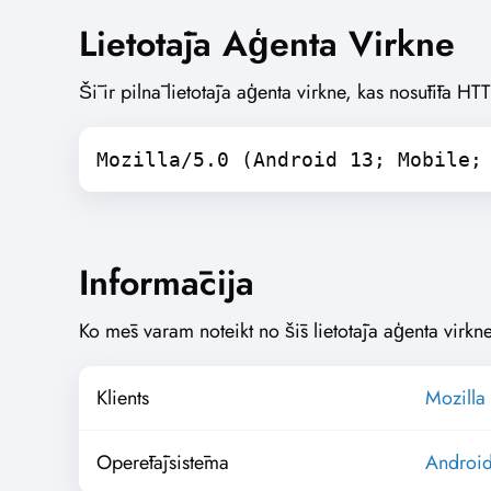
Lietotāja Aģenta Virkne
Šī ir pilnā lietotāja aģenta virkne, kas nosūtīta H
Mozilla/5.0 (Android 13; Mobile;
Informācija
Ko mēs varam noteikt no šīs lietotāja aģenta virkne
Klients
Mozilla 
Operētājsistēma
Androi