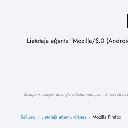
Lietotāja aģents "Mozilla/5.0 (Andro
Šo lapu ir tulkojuši no angļu valodas mūsu ļoti motivētie AI st
Sākums
Lietotāja aģentu virknes
Mozilla Firefox
›
›