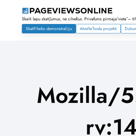
Skaiti lapu skatījumus, ne cilvēkus. Privātums pirmajā vietā — tī
Skatīt tiešo demonstrāciju
Atvērtā koda projekti
Dokum
Mozilla/5
rv:1