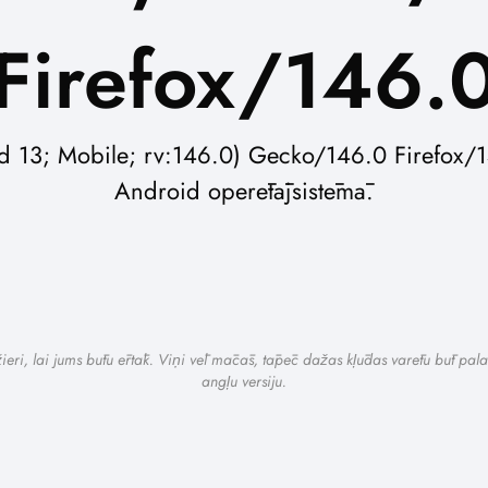
Firefox/146.
id 13; Mobile; rv:146.0) Gecko/146.0 Firefox/14
Android operētājsistēmā.
ažieri, lai jums būtu ērtāk. Viņi vēl mācās, tāpēc dažas kļūdas varētu būt pala
angļu versiju.