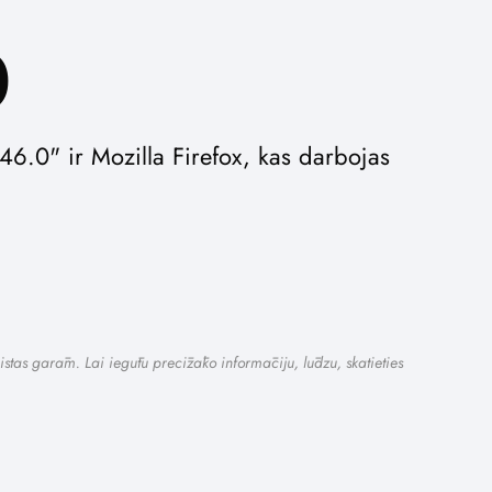
0
6.0" ir Mozilla Firefox, kas darbojas
istas garām. Lai iegūtu precīzāko informāciju, lūdzu, skatieties