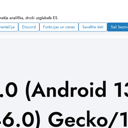
mekļa analītika, droši uzglabāta ES.
entācija
Discord
Funkcijas un cenas
Savāktie dati
Sāc bezm
.0 (Android 1
46.0) Gecko/