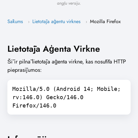
angļu versiju.
Sākums
Lietotāja aģentu virknes
Mozilla Firefox
›
›
Lietotāja Aģenta Virkne
Šī ir pilnā lietotāja aģenta virkne, kas nosūtīta HTTP
pieprasījumos:
Mozilla/5.0 (Android 14; Mobile;
rv:146.0) Gecko/146.0
Firefox/146.0