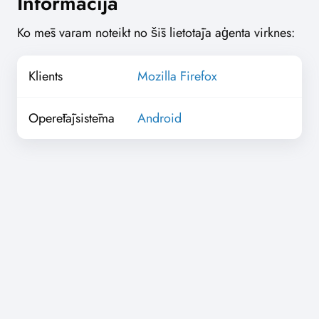
Informācija
Ko mēs varam noteikt no šīs lietotāja aģenta virknes:
Klients
Mozilla Firefox
Operētājsistēma
Android