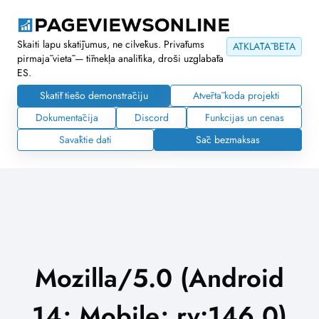
Skaiti lapu skatījumus, ne cilvēkus. Privātums
ATKLĀTĀ BETA
pirmajā vietā — tīmekļa analītika, droši uzglabāta
ES.
Skatīt tiešo demonstrāciju
Atvērtā koda projekti
Dokumentācija
Discord
Funkcijas un cenas
Savāktie dati
Sāc bezmaksas
Mozilla/5.0 (Android
14; Mobile; rv:146.0)