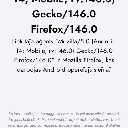
Gecko/146.0
Firefox/146.0
Lietotāja aģents "Mozilla/5.0 (Android
14; Mobile; rv:146.0) Gecko/146.0
Firefox/146.0" ir Mozilla Firefox, kas
darbojas Android operētājsistēmā.
Šo lapu ir tulkojuši no angļu valodas mūsu ļoti motivētie AI stažieri,
lai jums būtu ērtāk. Viņi vēl mācās, tāpēc dažas kļūdas varētu būt
palaistas garām. Lai iegūtu precīzāko informāciju, lūdzu, skatieties