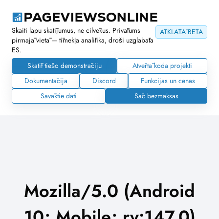
Skaiti lapu skatījumus, ne cilvēkus. Privātums
ATKLĀTĀ BETA
pirmajā vietā — tīmekļa analītika, droši uzglabāta
ES.
Skatīt tiešo demonstrāciju
Atvērtā koda projekti
Dokumentācija
Discord
Funkcijas un cenas
Savāktie dati
Sāc bezmaksas
Mozilla/5.0 (Android
10; Mobile; rv:147.0)