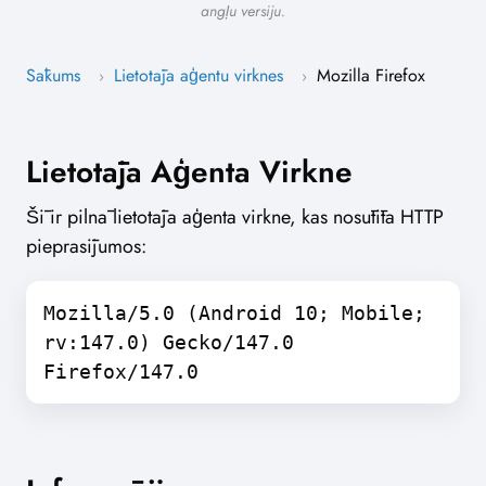
angļu versiju.
Sākums
Lietotāja aģentu virknes
Mozilla Firefox
›
›
Lietotāja Aģenta Virkne
Šī ir pilnā lietotāja aģenta virkne, kas nosūtīta HTTP
pieprasījumos:
Mozilla/5.0 (Android 10; Mobile;
rv:147.0) Gecko/147.0
Firefox/147.0