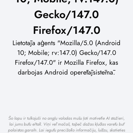
Gecko/147.0
Firefox/147.0
Lietotāja aģents "Mozilla/5.0 (Android
10; Mobile; rv:147.0) Gecko/147.0
Firefox/147.0" ir Mozilla Firefox, kas
darbojas Android operētājsistēmā.
Šo lapu ir tulkojuši no angļu valodas mūsu ļoti motivētie AI stažieri,
lai jums būtu ērtāk. Viņi vēl mācās, tāpēc dažas kļūdas varētu būt
palaistas garām. Lai iegūtu precīzāko informāciju, lūdzu, skatieties