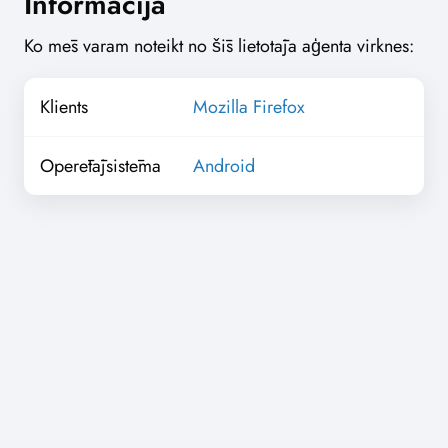
Informācija
Ko mēs varam noteikt no šīs lietotāja aģenta virknes:
Klients
Mozilla Firefox
Operētājsistēma
Android