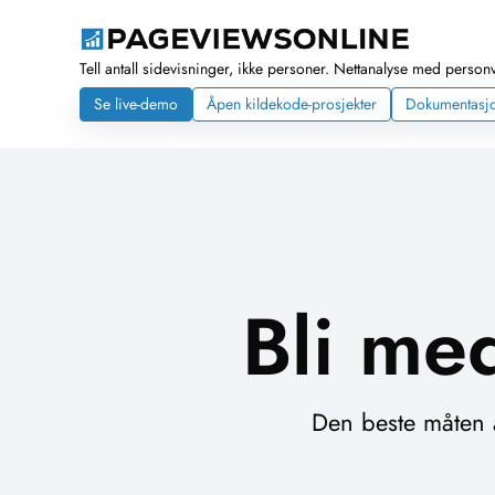
Tell antall sidevisninger, ikke personer. Nettanalyse med personve
Se live-demo
Åpen kildekode-prosjekter
Dokumentasj
Bli med
Den beste måten å