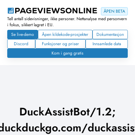
ÅPEN BETA
Tell antall sidevisninger, ikke personer. Nettanalyse med personvern
i fokus, sikkert lagret i EU.
Se live-demo
Åpen kildekode-prosjekter
Dokumentasjon
Discord
Funksjoner og priser
Innsamlede data
Kom i gang gratis
DuckAssistBot/1.2;
/duckduckgo.com/duckassist