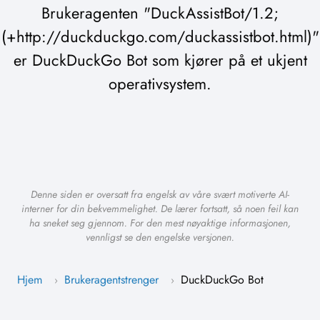
Brukeragenten "DuckAssistBot/1.2;
(+http://duckduckgo.com/duckassistbot.html)"
er DuckDuckGo Bot som kjører på et ukjent
operativsystem.
Denne siden er oversatt fra engelsk av våre svært motiverte AI-
interner for din bekvemmelighet. De lærer fortsatt, så noen feil kan
ha sneket seg gjennom. For den mest nøyaktige informasjonen,
vennligst se den engelske versjonen.
Hjem
Brukeragentstrenger
DuckDuckGo Bot
›
›