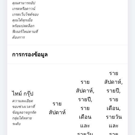
คุณสามารถอัป
เกรดหรือดาวน์
เกรดเว็บไซต์ของ
คุณได้ทุกเมื่อ
พร้อมปลดล็อก
ฟีเจอร์ใหม่ตามที่
ต้องการ
การกรองข้อมูล
ราย
ราย
สัปดาห์,
สัปดาห์,
รายปี,
ไทม์ กรุ๊ป
รายปี,
ราย
ความละเอียด
ราย
ของช่วงเวลาที่
ราย
เดือน,
สัปดาห์
ข้อมูลอาจถูกจัด
เดือน
รายวัน
กลุ่มได้หลาย
ระดับ
และ
และ
รายวัน
ราย