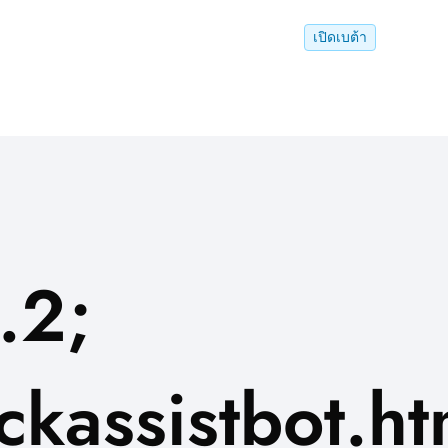
เปิดเบต้า
.2;
kassistbot.ht