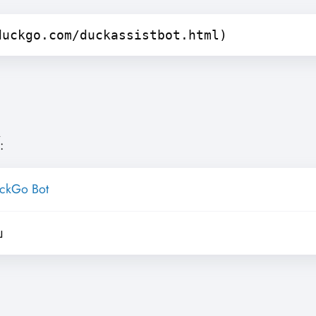
duckgo.com/duckassistbot.html)
:
ckGo Bot
บ