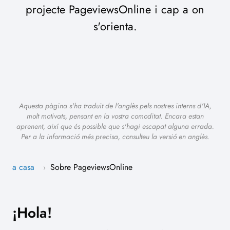
projecte PageviewsOnline i cap a on
s'orienta.
Aquesta pàgina s'ha traduït de l'anglès pels nostres interns d'IA,
molt motivats, pensant en la vostra comoditat. Encara estan
aprenent, així que és possible que s'hagi escapat alguna errada.
Per a la informació més precisa, consulteu la versió en anglès.
a casa
Sobre PageviewsOnline
›
¡Hola!