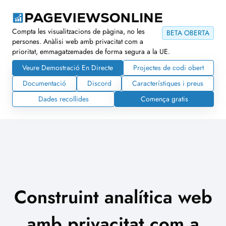
Compta les visualitzacions de pàgina, no les
BETA OBERTA
persones. Anàlisi web amb privacitat com a
prioritat, emmagatzemades de forma segura a la UE.
Veure Demostració En Directe
Projectes de codi obert
Documentació
Discord
Característiques i preus
Dades recollides
Comença gratis
Construint analítica web
amb privacitat com a