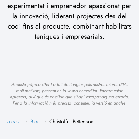
experimentat i emprenedor apassionat per
la innovació, liderant projectes des del
codi fins al producte, combinant habilitats
tèniques i empresarials.
Aquesta pàgina s'ha traduït de l'anglès pels nostres interns d'IA,
molt motivats, pensant en la vostra comoditat. Encara estan
aprenent, així que és possible que s'hagi escapat alguna errada.
Per a la informació més precisa, consulteu la versió en anglès.
a casa
Bloc
Christoffer Pettersson
›
›